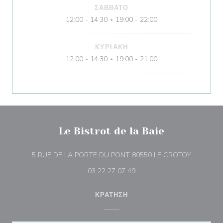
ΣΆΒΒΑΤΟ
12:00 - 14:30
19:00 - 22:00
•
ΚΥΡΙΑΚΉ
12:00 - 14:30
19:00 - 21:00
•
Le Bistrot de la Baie
((ανοίγει 
5 RUE DE LA PORTE DU PONT 80550 LE CROTOY
03 22 27 07 49
ΚΡΆΤΗΣΗ