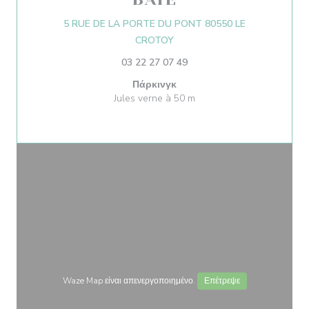
5 RUE DE LA PORTE DU PONT 80550 LE
((ανοίγει σε νέο παράθυρο))
CROTOY
03 22 27 07 49
Πάρκινγκ
Jules verne à 50 m
Waze Map είναι απενεργοποιημένο.
Επέτρεψε