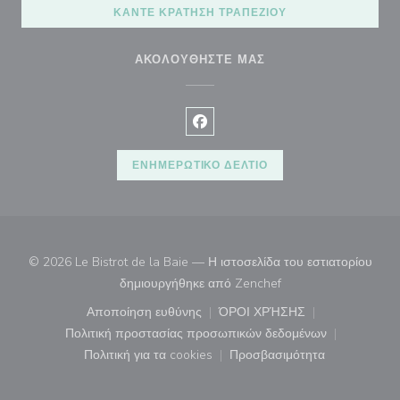
ΚΆΝΤΕ ΚΡΆΤΗΣΗ ΤΡΑΠΕΖΙΟΎ
ΑΚΟΛΟΥΘΉΣΤΕ ΜΑΣ
Facebook ((ανοίγει σε νέο παρά
ΕΝΗΜΕΡΩΤΙΚΌ ΔΕΛΤΊΟ
© 2026 Le Bistrot de la Baie — Η ιστοσελίδα του εστιατορίου
((ανοίγει σε νέο παρά
δημιουργήθηκε από
Zenchef
Αποποίηση ευθύνης
ΌΡΟΙ ΧΡΉΣΗΣ
((ανοίγει σε νέο παράθυρο))
((ανοίγει σε νέο παράθ
Πολιτική προστασίας προσωπικών δεδομένων
((ανοίγει σε νέο παράθυρο))
Πολιτική για τα cookies
Προσβασιμότητα
((ανοίγει σε νέο παράθυρο))
((ανοίγει σε νέο παρά