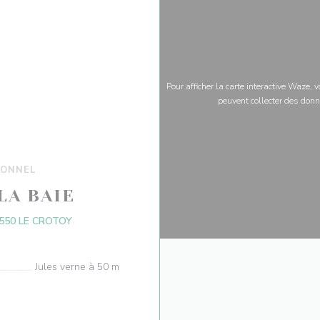
Pour afficher la carte interactive Waze,
peuvent collecter des donn
IONNEL
LA BAIE
((ouvre une nouvelle fenêtre))
550 LE CROTOY
Jules verne à 50 m