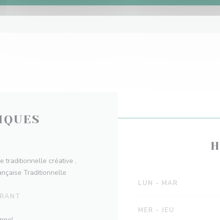
IQUES
H
 traditionnelle créative ,
ançaise Traditionnelle
LUN
-
MAR
URANT
MER
-
JEU
onnel