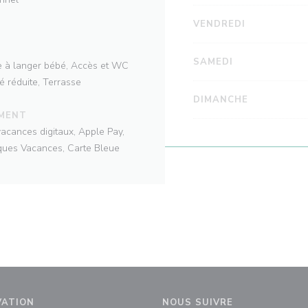
VENDREDI
SAMEDI
le à langer bébé, Accès et WC
é réduite, Terrasse
DIMANCHE
EMENT
vacances digitaux, Apple Pay,
ques Vacances, Carte Bleue
VATION
NOUS SUIVRE