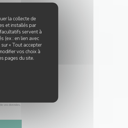
quer la collecte de
s et installés par
facultatifs servent à
s (ex : en lien avec
z sur « Tout accepter
modifier vos choix à
es pages du site.
nscrire sur la
 de vos données,