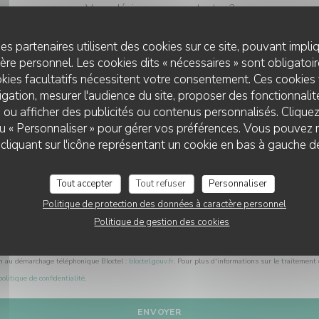
Vous désirez nous contacter ?
Remplissez le formulaire ci-dessous !
es partenaires utilisent des cookies sur ce site, pouvant impli
re personnel. Les cookies dits « nécessaires » sont obligatoire
kies facultatifs nécessitent votre consentement. Ces cookies 
gation, mesurer l'audience du site, proposer des fonctionnalité
 ou afficher des publicités ou contenus personnalisés. Clique
 ou « Personnaliser » pour gérer vos préférences. Vous pouvez 
liquant sur l'icône représentant un cookie en bas à gauche d
Tout accepter
Tout refuser
Personnaliser
Politique de protection des données à caractère personnel
Politique de gestion des cookies
L.223-2 du code de la consommation, il est rappelé que le consommateur peut user de son droit à s'i
on au démarchage téléphonique Bloctel :
bloctel.gouv.fr
. Pour plus d'informations sur le traitement
politique de confidentialité
.