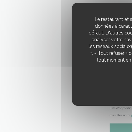
Le restaurant et s
données à caractè
défaut. D'autres coo
analyser votre navi
les réseaux sociaux)
», « Tout refuser »
tout moment en c
Selon l'article 
liste d'oppositi
consultez notre