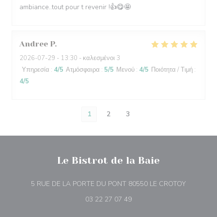
ambiance..tout pour t revenir !👍😋🤩
Andree
P
2026-07-29
- 13:30 - καλεσμένοι 3
Υπηρεσία
:
4
/5
Ατμόσφαιρα
:
5
/5
Μενού
:
4
/5
Ποιότητα / Τιμή
:
4
/5
1
2
3
Le Bistrot de la Baie
((ανοίγει 
5 RUE DE LA PORTE DU PONT 80550 LE CROTOY
03 22 27 07 49