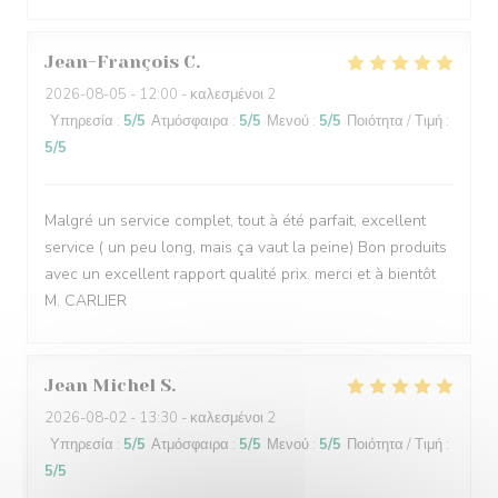
Jean-François
C
2026-08-05
- 12:00 - καλεσμένοι 2
Υπηρεσία
:
5
/5
Ατμόσφαιρα
:
5
/5
Μενού
:
5
/5
Ποιότητα / Τιμή
:
5
/5
Malgré un service complet, tout à été parfait, excellent
service ( un peu long, mais ça vaut la peine) Bon produits
avec un excellent rapport qualité prix. merci et à bientôt
M. CARLIER
Jean Michel
S
2026-08-02
- 13:30 - καλεσμένοι 2
Υπηρεσία
:
5
/5
Ατμόσφαιρα
:
5
/5
Μενού
:
5
/5
Ποιότητα / Τιμή
:
5
/5