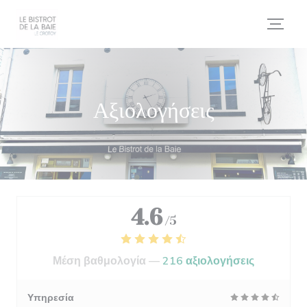
Πίνακας διαχείρισης "Μπισκότων" (Cookies)
Αξιολογήσεις
4.6
/5
Μέση βαθμολογία —
216 αξιολογήσεις
Υπηρεσία