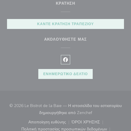
ΚΡΆΤΗΣΗ
ΚΆΝΤΕ ΚΡΆΤΗΣΗ ΤΡΑΠΕΖΙΟΎ
ΑΚΟΛΟΥΘΉΣΤΕ ΜΑΣ
Facebook ((ανοίγει σε νέο παρά
ΕΝΗΜΕΡΩΤΙΚΌ ΔΕΛΤΊΟ
© 2026 Le Bistrot de la Baie — Η ιστοσελίδα του εστιατορίου
((ανοίγει σε νέο παρά
δημιουργήθηκε από
Zenchef
Αποποίηση ευθύνης
ΌΡΟΙ ΧΡΉΣΗΣ
((ανοίγει σε νέο παράθυρο))
((ανοίγει σε νέο παράθ
Πολιτική προστασίας προσωπικών δεδομένων