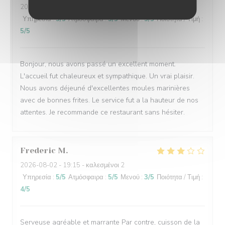
2026-07-31
- 13:30 - καλεσμένοι 3
Υπηρεσία
:
5
/5
Ατμόσφαιρα
:
5
/5
Μενού
:
5
/5
Ποιότητα / Τιμή
:
5
/5
Bonjour, nous avons passé un excellent moment.
L'accueil fut chaleureux et sympathique. Un vrai plaisir.
Nous avons déjeuné d'excellentes moules marinières
avec de bonnes frites. Le service fut a la hauteur de nos
attentes. Je recommande ce restaurant sans hésiter.
Frederic
M
2026-08-02
- 19:15 - καλεσμένοι 2
Υπηρεσία
:
5
/5
Ατμόσφαιρα
:
5
/5
Μενού
:
3
/5
Ποιότητα / Τιμή
:
4
/5
Serveuse agréable et marrante Par contre, cuisson de la