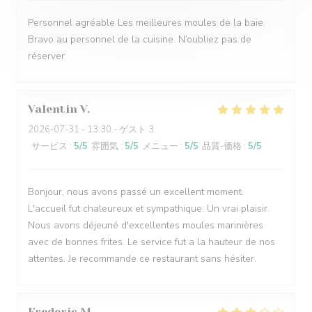
Personnel agréable Les meilleures moules de la baie.
Bravo au personnel de la cuisine. N’oubliez pas de
réserver
Valentin
V
2026-07-31
- 13:30 - ゲスト 3
サービス
:
5
/5
雰囲気
:
5
/5
メニュー
:
5
/5
品質-価格
:
5
/5
Bonjour, nous avons passé un excellent moment.
L'accueil fut chaleureux et sympathique. Un vrai plaisir.
Nous avons déjeuné d'excellentes moules marinières
avec de bonnes frites. Le service fut a la hauteur de nos
attentes. Je recommande ce restaurant sans hésiter.
Frederic
M