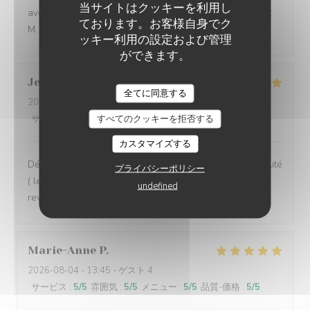
当サイトはクッキーを利用し
avec un excellent rapport qualité prix. merci et à bientôt
ております。お客様自身でク
M. CARLIER
ッキー利用の設定および管理
ができます。
Jean Michel
S
全てに同意する
2026-08-02
- 13:30 - ゲスト 2
すべてのクッキーを拒否する
サービス
:
5
/5
雰囲気
:
5
/5
メニュー
:
5
/5
品質-価格
:
5
/5
カスタマイズする
Déjeuner en terrasse très agréable et des plats de qualité
プライバシーポリシー
( les moules sont extra), un service rapide, nous
undefined
reviendrons
Marie-Anne
P
2026-08-04
- 13:45 - ゲスト 4
サービス
:
5
/5
雰囲気
:
5
/5
メニュー
:
5
/5
品質-価格
:
5
/5