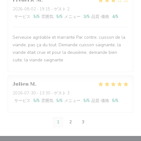
2026-08-02
- 19:15 - ゲスト 2
サービス
:
5
/5
雰囲気
:
5
/5
メニュー
:
3
/5
品質-価格
:
4
/5
Serveuse agréable et marrante Par contre, cuisson de la
viande, pas ça du tout. Demande cuisson saignante, la
viande était crue et pour la deuxième, demande bien
cuite, la viande saignante
Julien
M
2026-07-30
- 13:30 - ゲスト 3
サービス
:
5
/5
雰囲気
:
5
/5
メニュー
:
5
/5
品質-価格
:
5
/5
1
2
3