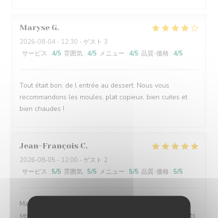
Maryse
G
2026-08-04
- 12:30 - ゲスト 3
サービス
:
4
/5
雰囲気
:
4
/5
メニュー
:
4
/5
品質-価格
:
4
/5
Tout était bon, de l entrée au dessert. Nous vous
recommandons les moules, plat copieux, bien cuites et
bien chaudes !
Jean-François
C
2026-08-05
- 12:00 - ゲスト 2
サービス
:
5
/5
雰囲気
:
5
/5
メニュー
:
5
/5
品質-価格
:
5
/5
Malgré un service complet, tout à été parfait, excellent
service ( un peu long, mais ça vaut la peine) Bon produits