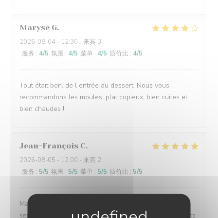
Maryse
G
2026-08-04
- 12:30 - 来宾 3
服务
:
4
/5
氛围
:
4
/5
菜单
:
4
/5
质价比
:
4
/5
Tout était bon, de l entrée au dessert. Nous vous
recommandons les moules, plat copieux, bien cuites et
bien chaudes !
Jean-François
C
2026-08-05
- 12:00 - 来宾 2
服务
:
5
/5
氛围
:
5
/5
菜单
:
5
/5
质价比
:
5
/5
Malgré un service complet, tout à été parfait, excellent
service ( un peu long, mais ça vaut la peine) Bon produits