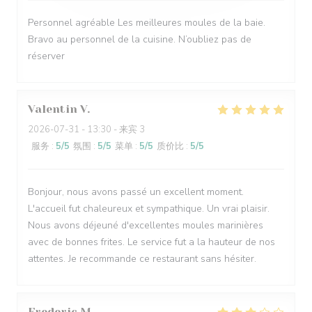
Personnel agréable Les meilleures moules de la baie.
Bravo au personnel de la cuisine. N’oubliez pas de
réserver
Valentin
V
2026-07-31
- 13:30 - 来宾 3
服务
:
5
/5
氛围
:
5
/5
菜单
:
5
/5
质价比
:
5
/5
Bonjour, nous avons passé un excellent moment.
L'accueil fut chaleureux et sympathique. Un vrai plaisir.
Nous avons déjeuné d'excellentes moules marinières
avec de bonnes frites. Le service fut a la hauteur de nos
attentes. Je recommande ce restaurant sans hésiter.
Frederic
M