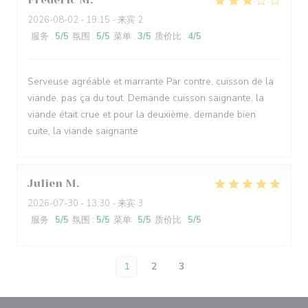
2026-08-02
- 19:15 - 来宾 2
服务
:
5
/5
氛围
:
5
/5
菜单
:
3
/5
质价比
:
4
/5
Serveuse agréable et marrante Par contre, cuisson de la
viande, pas ça du tout. Demande cuisson saignante, la
viande était crue et pour la deuxième, demande bien
cuite, la viande saignante
Julien
M
2026-07-30
- 13:30 - 来宾 3
服务
:
5
/5
氛围
:
5
/5
菜单
:
5
/5
质价比
:
5
/5
1
2
3