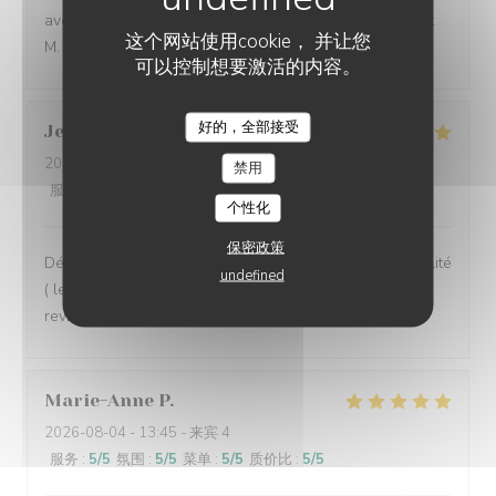
avec un excellent rapport qualité prix. merci et à bientôt
这个网站使用cookie， 并让您
M. CARLIER
可以控制想要激活的内容。
好的，全部接受
Jean Michel
S
2026-08-02
- 13:30 - 来宾 2
禁用
服务
:
5
/5
氛围
:
5
/5
菜单
:
5
/5
质价比
:
5
/5
个性化
保密政策
Déjeuner en terrasse très agréable et des plats de qualité
undefined
( les moules sont extra), un service rapide, nous
reviendrons
Marie-Anne
P
2026-08-04
- 13:45 - 来宾 4
服务
:
5
/5
氛围
:
5
/5
菜单
:
5
/5
质价比
:
5
/5