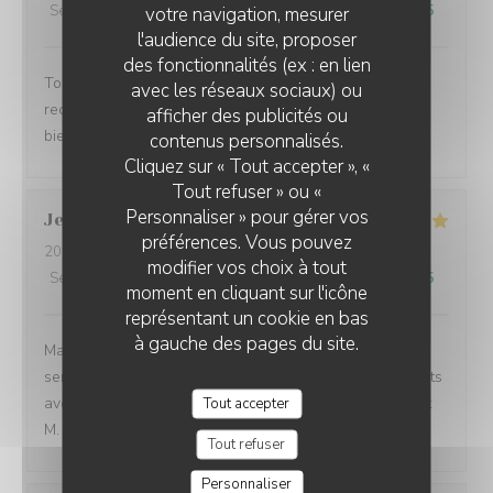
Service
:
4
/5
Ambiance
:
4
/5
Cuisine
:
4
/5
Qualité / Prix
:
4
/5
votre navigation, mesurer
l'audience du site, proposer
des fonctionnalités (ex : en lien
Tout était bon, de l entrée au dessert. Nous vous
avec les réseaux sociaux) ou
recommandons les moules, plat copieux, bien cuites et
afficher des publicités ou
bien chaudes !
contenus personnalisés.
Cliquez sur « Tout accepter », «
Tout refuser » ou «
Personnaliser » pour gérer vos
Jean-François
C
préférences. Vous pouvez
2026-08-05
- 12:00 - Couverts 2
modifier vos choix à tout
Service
:
5
/5
Ambiance
:
5
/5
Cuisine
:
5
/5
Qualité / Prix
:
5
/5
moment en cliquant sur l'icône
représentant un cookie en bas
à gauche des pages du site.
Malgré un service complet, tout à été parfait, excellent
service ( un peu long, mais ça vaut la peine) Bon produits
avec un excellent rapport qualité prix. merci et à bientôt
Tout accepter
M. CARLIER
Tout refuser
Personnaliser