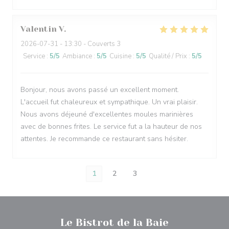
Valentin
V
2026-07-31
- 13:30 - Couverts 3
Service
:
5
/5
Ambiance
:
5
/5
Cuisine
:
5
/5
Qualité / Prix
:
5
/5
Bonjour, nous avons passé un excellent moment.
L'accueil fut chaleureux et sympathique. Un vrai plaisir.
Nous avons déjeuné d'excellentes moules marinières
avec de bonnes frites. Le service fut a la hauteur de nos
attentes. Je recommande ce restaurant sans hésiter.
1
2
3
Le Bistrot de la Baie