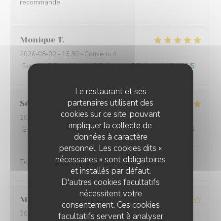
recommande
Monique
T
2026-08-02
- 13:30 - Couverts 4
Service
:
5
/5
Ambiance
:
5
/5
Cuisine
:
5
/5
Qualité / Prix
:
5
/5
Le restaurant et ses
partenaires utilisent des
Sébastien
B
cookies sur ce site, pouvant
2026-08-04
- 12:15 - Couverts 2
impliquer la collecte de
Service
:
5
/5
Ambiance
:
5
/5
Cuisine
:
5
/5
Qualité / Prix
:
5
/5
données à caractère
personnel. Les cookies dits «
nécessaires » sont obligatoires
Tout été super , allez-y les yeux fermés !!!
et installés par défaut.
D'autres cookies facultatifs
nécessitent votre
Maryse
G
consentement. Ces cookies
2026-08-04
- 12:30 - Couverts 3
facultatifs servent à analyser