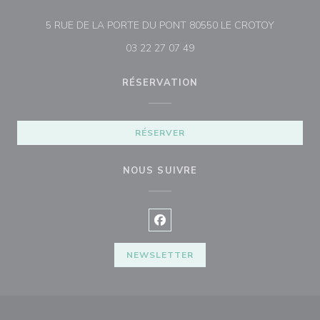
((ouvre un
5 RUE DE LA PORTE DU PONT 80550 LE CROTOY
03 22 27 07 49
RÉSERVATION
RÉSERVER
NOUS SUIVRE
Facebook ((ouvre une nouvelle f
NEWSLETTER