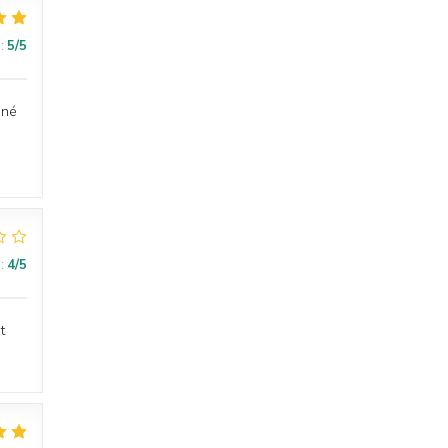
:
5
/5
uné
:
4
/5
t