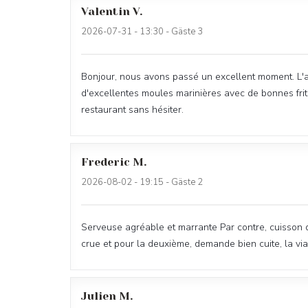
Valentin
V
2026-07-31
- 13:30 - Gäste 3
Bonjour, nous avons passé un excellent moment. L'ac
d'excellentes moules marinières avec de bonnes frit
restaurant sans hésiter.
Frederic
M
2026-08-02
- 19:15 - Gäste 2
Serveuse agréable et marrante Par contre, cuisson d
crue et pour la deuxième, demande bien cuite, la vi
Julien
M