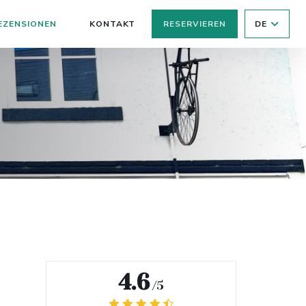
EZENSIONEN
KONTAKT
RESERVIEREN
DE
((ÖFFNET EIN NEUES FENSTER))
4.6
/5