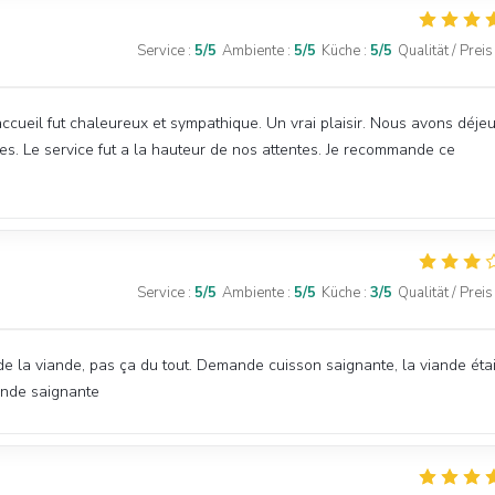
Service
:
5
/5
Ambiente
:
5
/5
Küche
:
5
/5
Qualität / Preis
cueil fut chaleureux et sympathique. Un vrai plaisir. Nous avons déje
es. Le service fut a la hauteur de nos attentes. Je recommande ce
Service
:
5
/5
Ambiente
:
5
/5
Küche
:
3
/5
Qualität / Preis
e la viande, pas ça du tout. Demande cuisson saignante, la viande étai
ande saignante