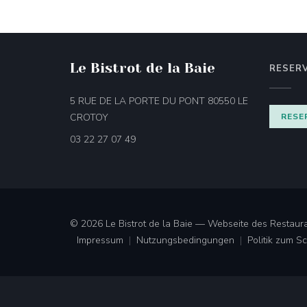
Le Bistrot de la Baie
RESER
5 RUE DE LA PORTE DU PONT 80550 LE
((öffnet ein neues Fenster))
CROTOY
RESE
03 22 27 07 49
© 2026 Le Bistrot de la Baie — Webseite des Restaura
Impressum
Nutzungsbedingungen
Politik zum 
((öffnet ein neues Fenster))
((öffnet ein neues Fenster))