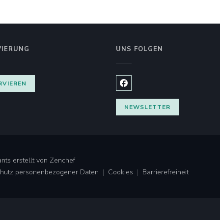
VIERUNG
UNS FOLGEN
RVIEREN
Facebook ((öffnet ein neues
NEWSLETTER
((öffnet ein neues Fenster))
nts erstellt von
Zenchef
Schutz personenbezogener Daten
Cookies
Barrierefreiheit
((öffnet ein neues Fenster))
((öffnet ein neues Fenster))
((öffnet ein neues