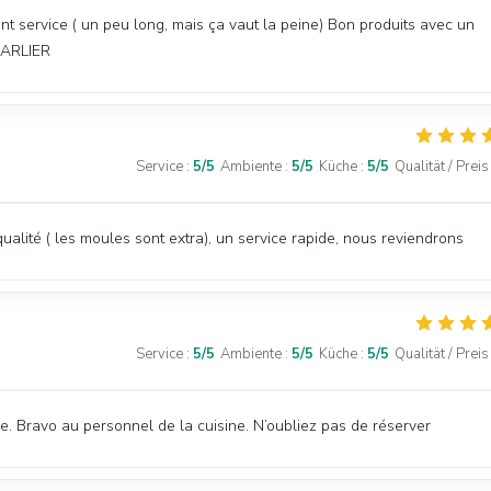
ent service ( un peu long, mais ça vaut la peine) Bon produits avec un
 CARLIER
Service
:
5
/5
Ambiente
:
5
/5
Küche
:
5
/5
Qualität / Preis
ualité ( les moules sont extra), un service rapide, nous reviendrons
Service
:
5
/5
Ambiente
:
5
/5
Küche
:
5
/5
Qualität / Preis
. Bravo au personnel de la cuisine. N’oubliez pas de réserver