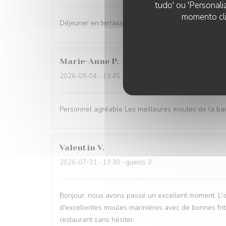
tudo' ou 'Personali
momento cli
Déjeuner en terrasse très agréable et des plats de q
Marie-Anne
P
2026-08-04
- 13:45 - guests 4
Personnel agréable Les meilleures moules de la baie
Valentin
V
2026-07-31
- 13:30 - guests 3
Bonjour, nous avons passé un excellent moment. L'ac
d'excellentes moules marinières avec de bonnes frit
restaurant sans hésiter.