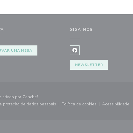
VA
SIGA-NOS
RVAR UMA MESA
Facebook ((abre numa nova j
NEWSLETTER
((abre numa nova janela))
e criado por
Zenchef
de proteção de dados pessoais
Política de cookies
Acessibilidade
))
((abre numa nova janela))
((abre numa nova janela))
((abre nu