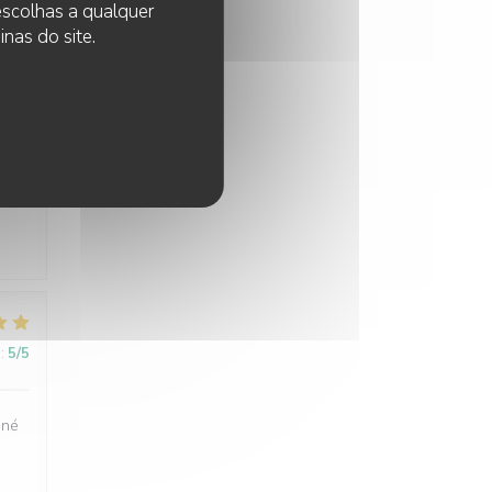
 escolhas a qualquer
nas do site.
:
5
/5
:
5
/5
uné