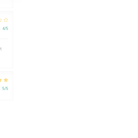
:
4
/5
t
:
5
/5