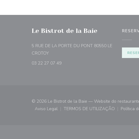
Le Bistrot de la Baie
RESER
5 RUE DE LA PORTE DU PONT 80550 LE
((abre numa nova janela))
CROTOY
RESE
03 22 27 07 49
© 2026 Le Bistrot de la Baie — Website do restaurant
Aviso Legal
TERMOS DE UTILIZAÇÃO
Política 
((abre numa nova janela))
((abre numa nova janela