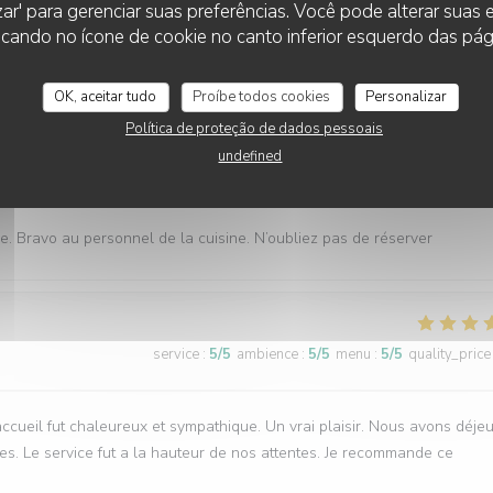
zar' para gerenciar suas preferências. Você pode alterar suas
cando no ícone de cookie no canto inferior esquerdo das pági
ualité ( les moules sont extra), un service rapide, nous reviendrons
OK, aceitar tudo
Proíbe todos cookies
Personalizar
Política de proteção de dados pessoais
undefined
service
:
5
/5
ambience
:
5
/5
menu
:
5
/5
quality_price
. Bravo au personnel de la cuisine. N’oubliez pas de réserver
service
:
5
/5
ambience
:
5
/5
menu
:
5
/5
quality_price
cueil fut chaleureux et sympathique. Un vrai plaisir. Nous avons déje
es. Le service fut a la hauteur de nos attentes. Je recommande ce