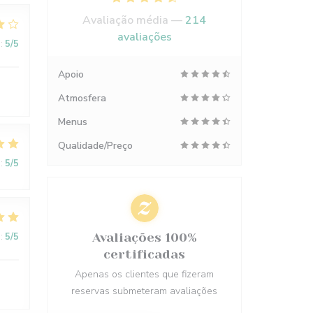
Avaliação média —
214
avaliações
:
5
/5
Apoio
Atmosfera
Menus
Qualidade/Preço
:
5
/5
:
5
/5
Avaliações 100%
certificadas
Apenas os clientes que fizeram
reservas submeteram avaliações