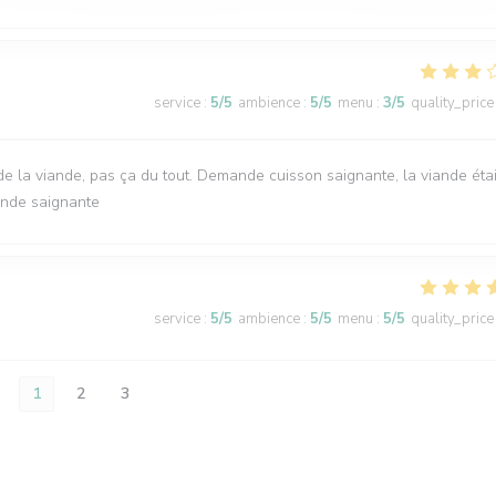
service
:
5
/5
ambience
:
5
/5
menu
:
3
/5
quality_price
e la viande, pas ça du tout. Demande cuisson saignante, la viande étai
ande saignante
service
:
5
/5
ambience
:
5
/5
menu
:
5
/5
quality_price
1
2
3