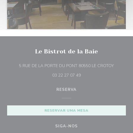
Le Bistrot de la Baie
((abre num
5 RUE DE LA PORTE DU PONT 80550 LE CROTOY
03 22 27 07 49
RESERVA
RESERVAR UMA MESA
SIGA-NOS