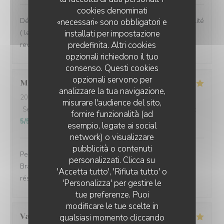
cookies denominati
Déjeuner en terrasse très agréable et des plats de qualité
«necessari» sono obbligatori e
( les moules sont extra), un service rapide, nous
installati per impostazione
predefinita. Altri cookies
reviendrons
opzionali richiedono il tuo
consenso. Questi cookies
opzionali servono per
Marie-Anne
P
analizzare la tua navigazione,
2026-08-04
- 13:45 - Ospiti 4
misurare l'audience del sito,
Servizio
:
5
/5
Atmosfera
:
5
/5
Cucina
:
5
/5
Qualità / Prezzo
:
fornire funzionalità (ad
5
/5
esempio, legate ai social
network) o visualizzare
pubblicità o contenuti
Personnel agréable Les meilleures moules de la baie.
personalizzati. Clicca su
Bravo au personnel de la cuisine. N’oubliez pas de
'Accetta tutto', 'Rifiuta tutto' o
réserver
'Personalizza' per gestire le
tue preferenze. Puoi
modificare le tue scelte in
Valentin
V
qualsiasi momento cliccando