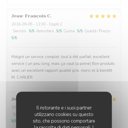
Jean-François
C
2026-08-05
- 12:00 - Ospiti 2
Servizio
:
5
/5
Atmosfera
:
5
/5
Cucina
:
5
/5
Qualità / Prezzo
:
5
/5
Malgré un service complet, tout à été parfait, excellent
service ( un peu long, mais ça vaut la peine) Bon produits
avec un excellent rapport qualité prix. merci et à bientôt
M. CARLIER
Jean Michel
S
Il ristorante e i suoi partner
2026-08-02
- 13:30 - Ospiti 2
utilizzano cookies su questo
Servizio
:
5
/5
Atmosfera
:
5
/5
Cucina
:
5
/5
Qualità / Prezzo
:
sito, che possono comportare
5
/5
la raccolta di dati personali. I