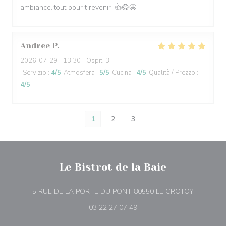
ambiance..tout pour t revenir !👍😋🤩
Andree
P
2026-07-29
- 13:30 - Ospiti 3
Servizio
:
4
/5
Atmosfera
:
5
/5
Cucina
:
4
/5
Qualità / Prezzo
:
4
/5
1
2
3
Le Bistrot de la Baie
((apre una
5 RUE DE LA PORTE DU PONT 80550 LE CROTOY
03 22 27 07 49