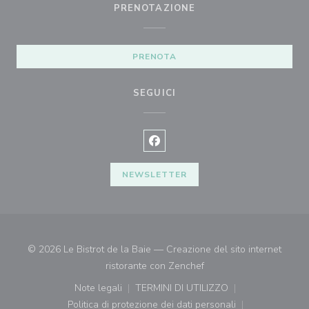
PRENOTAZIONE
PRENOTA
SEGUICI
Facebook ((apre una nuova finest
NEWSLETTER
© 2026 Le Bistrot de la Baie — Creazione del sito internet
((apre una nuova finestr
ristorante con
Zenchef
Note legali
TERMINI DI UTILIZZO
((apre una nuova finestra))
((apre una nuova finestra))
Politica di protezione dei dati personali