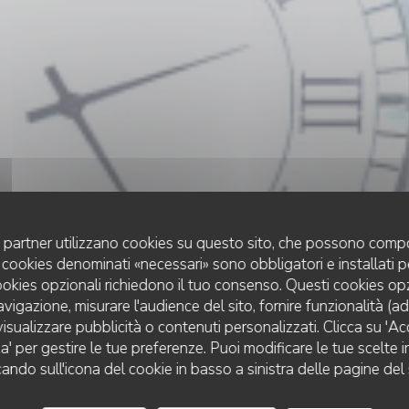
uoi partner utilizzano cookies su questo sito, che possono compo
 I cookies denominati «necessari» sono obbligatori e installati 
cookies opzionali richiedono il tuo consenso. Questi cookies o
avigazione, misurare l'audience del sito, fornire funzionalità (a
isualizzare pubblicità o contenuti personalizzati. Clicca su 'Acce
RESTAURANT TRADITIONNEL
za' per gestire le tue preferenze. Puoi modificare le tue scelte
•
LE CROTOY
cando sull'icona del cookie in basso a sinistra delle pagine del 
Le Bistrot de la Bai