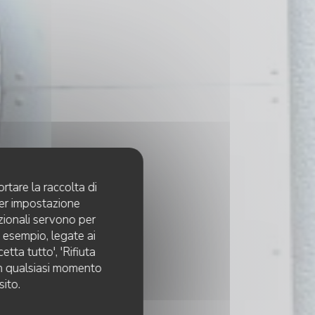
rtare la raccolta di
per impostazione
pzionali servono per
d esempio, legate ai
tta tutto', 'Rifiuta
 in qualsiasi momento
sito.
e