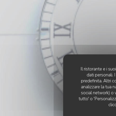
Il ristorante e i s
dati personali.
predefinita. Altri 
analizzare la tua n
social network) o v
tutto' o 'Personaliz
clic