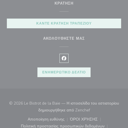
ΚΡΆΤΗΣΗ
ΚΆΝΤΕ ΚΡΆΤΗΣΗ ΤΡΑΠΕΖΙΟΎ
ΑΚΟΛΟΥΘΉΣΤΕ ΜΑΣ
Facebook ((ανοίγει σε νέο παρά
ΕΝΗΜΕΡΩΤΙΚΌ ΔΕΛΤΊΟ
© 2026 Le Bistrot de la Baie — Η ιστοσελίδα του εστιατορίου
((ανοίγει σε νέο παρά
δημιουργήθηκε από
Zenchef
Αποποίηση ευθύνης
ΌΡΟΙ ΧΡΉΣΗΣ
((ανοίγει σε νέο παράθυρο))
((ανοίγει σε νέο παράθ
Πολιτική προστασίας προσωπικών δεδομένων