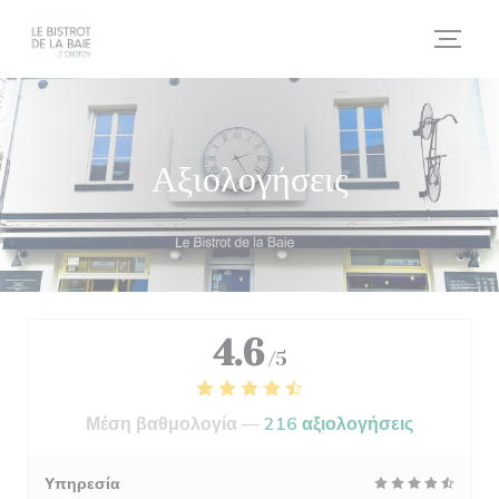
Πίνακας διαχείρισης "Μπισκότων" (Cookies)
Αξιολογήσεις
4.6
/5
Μέση βαθμολογία —
216 αξιολογήσεις
Υπηρεσία