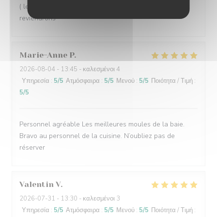
( les moules sont extra), un service rapide, nous
reviendrons
Marie-Anne
P
2026-08-04
- 13:45 - καλεσμένοι 4
Υπηρεσία
:
5
/5
Ατμόσφαιρα
:
5
/5
Μενού
:
5
/5
Ποιότητα / Τιμή
:
5
/5
Personnel agréable Les meilleures moules de la baie.
Bravo au personnel de la cuisine. N’oubliez pas de
réserver
Valentin
V
2026-07-31
- 13:30 - καλεσμένοι 3
Υπηρεσία
:
5
/5
Ατμόσφαιρα
:
5
/5
Μενού
:
5
/5
Ποιότητα / Τιμή
: