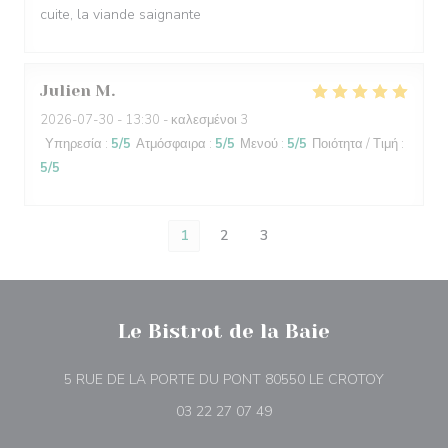
cuite, la viande saignante
Julien
M
2026-07-30
- 13:30 - καλεσμένοι 3
Υπηρεσία
:
5
/5
Ατμόσφαιρα
:
5
/5
Μενού
:
5
/5
Ποιότητα / Τιμή
:
5
/5
1
2
3
Le Bistrot de la Baie
((ανοίγει 
5 RUE DE LA PORTE DU PONT 80550 LE CROTOY
03 22 27 07 49