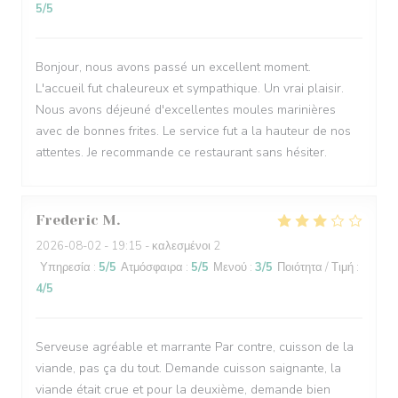
5
/5
Bonjour, nous avons passé un excellent moment.
L'accueil fut chaleureux et sympathique. Un vrai plaisir.
Nous avons déjeuné d'excellentes moules marinières
avec de bonnes frites. Le service fut a la hauteur de nos
attentes. Je recommande ce restaurant sans hésiter.
Frederic
M
2026-08-02
- 19:15 - καλεσμένοι 2
Υπηρεσία
:
5
/5
Ατμόσφαιρα
:
5
/5
Μενού
:
3
/5
Ποιότητα / Τιμή
:
4
/5
Serveuse agréable et marrante Par contre, cuisson de la
viande, pas ça du tout. Demande cuisson saignante, la
viande était crue et pour la deuxième, demande bien