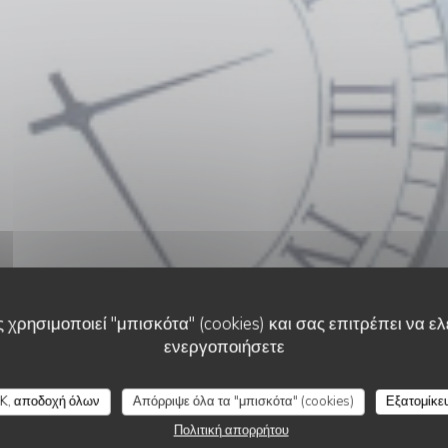
 χρησιμοποιεί "μπισκότα" (cookies) και σας επιτρέπει να ελέ
ενεργοποιήσετε
ΠΑΡΑΔΟΣΙΑΚΌ ΕΣΤΙΑΤΌΡΙΟ
•
LE CROTOY
K, αποδοχή όλων
Απόρριψε όλα τα "μπισκότα" (cookies)
Εξατομίκε
Le Bistrot de la Bai
Πολιτική απορρήτου