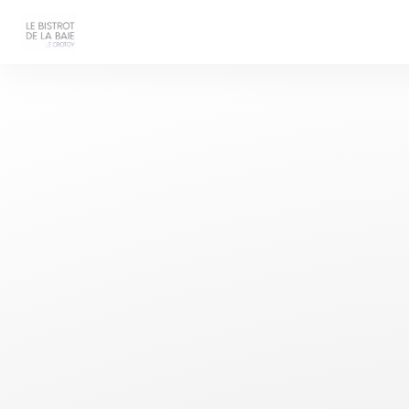
Πίνακας διαχείρισης "Μπισκότων" (Cookies)