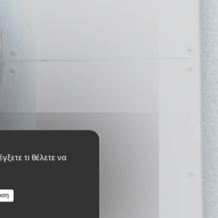
γξετε τι θέλετε να
υση
e