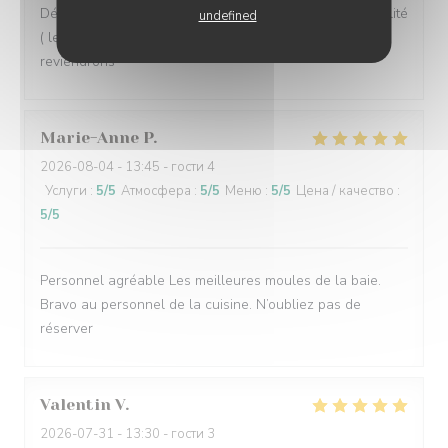
Déjeuner en terrasse très agréable et des plats de qualité
undefined
( les moules sont extra), un service rapide, nous
reviendrons
Marie-Anne
P
2026-08-04
- 13:45 - гости 4
Услуги
:
5
/5
Атмосфера
:
5
/5
Меню
:
5
/5
Цена / качество
:
5
/5
Personnel agréable Les meilleures moules de la baie.
Bravo au personnel de la cuisine. N’oubliez pas de
réserver
Valentin
V
2026-07-31
- 13:30 - гости 3