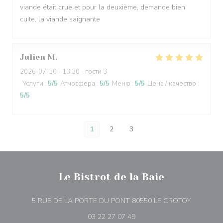
viande était crue et pour la deuxième, demande bien
cuite, la viande saignante
Julien
M
2026-07-30
- 13:30 - гости 3
Услуги
:
5
/5
Атмосфера
:
5
/5
Меню
:
5
/5
Цена / качество
:
5
/5
1
2
3
Le Bistrot de la Baie
((открыва
5 RUE DE LA PORTE DU PONT 80550 LE CROTOY
03 22 27 07 49