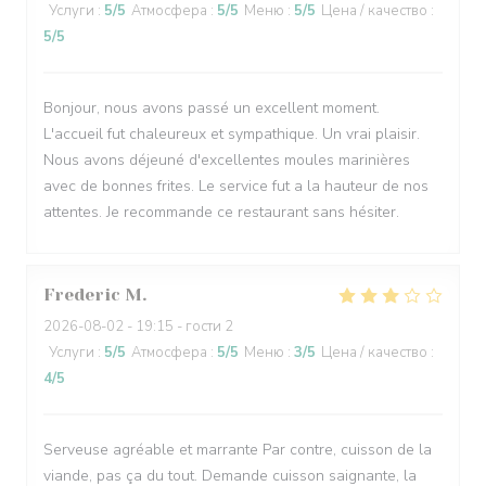
Услуги
:
5
/5
Атмосфера
:
5
/5
Меню
:
5
/5
Цена / качество
:
5
/5
Bonjour, nous avons passé un excellent moment.
L'accueil fut chaleureux et sympathique. Un vrai plaisir.
Nous avons déjeuné d'excellentes moules marinières
avec de bonnes frites. Le service fut a la hauteur de nos
attentes. Je recommande ce restaurant sans hésiter.
Frederic
M
2026-08-02
- 19:15 - гости 2
Услуги
:
5
/5
Атмосфера
:
5
/5
Меню
:
3
/5
Цена / качество
:
4
/5
Serveuse agréable et marrante Par contre, cuisson de la
viande, pas ça du tout. Demande cuisson saignante, la