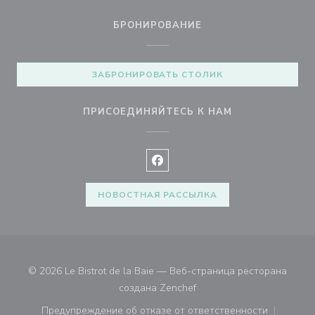
БРОНИРОВАНИЕ
ЗАБРОНИРОВАТЬ СТОЛИК
ПРИСОЕДИНЯЙТЕСЬ К НАМ
Facebook ((открывается в ново
НОВОСТНАЯ РАССЫЛКА
© 2026 Le Bistrot de la Baie — Веб-страница ресторана
((открывается в новом ок
создана
Zenchef
Предупреждение об отказе от ответственности