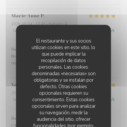
Marie-Anne
P
2026-08-04
- 13:45 - Invitados 4
Servicio
:
5
/5
Ambiente
:
5
/5
Menú
:
5
/5
Calidad / Precio
:
5
/5
El restaurante y sus socios
utilizan cookies en este sitio, lo
Personnel agréable Les meilleures moules de la baie.
que puede implicar la
Bravo au personnel de la cuisine. N’oubliez pas de
recopilación de datos
réserver
personales. Las cookies
denominadas «necesarias» son
obligatorias y se instalan por
Valentin
V
defecto. Otras cookies
opcionales requieren su
2026-07-31
- 13:30 - Invitados 3
consentimiento. Estas cookies
Servicio
:
5
/5
Ambiente
:
5
/5
Menú
:
5
/5
Calidad / Precio
:
5
/5
opcionales sirven para analizar
su navegación, medir la
Bonjour, nous avons passé un excellent moment.
audiencia del sitio, ofrecer
funcionalidades (por ejemplo,
L'accueil fut chaleureux et sympathique. Un vrai plaisir.