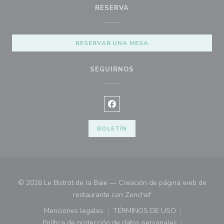
RESERVA
RESERVAR UNA MESA
SEGUIRNOS
Facebook ((abre en una nueva ve
BOLETÍN
© 2026 Le Bistrot de la Baie — Creación de página web de
((abre en una nueva ve
restaurante con
Zenchef
Menciones legales
TÉRMINOS DE USO
((abre en una nueva ventana))
((abre en una nueva ven
Política de protección de datos personales