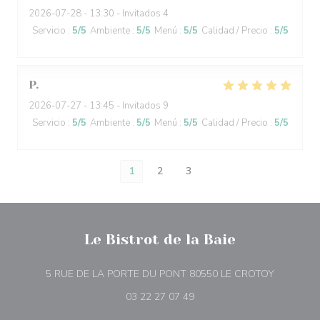
2026-07-28
- 13:30 - Invitados 4
Servicio
:
5
/5
Ambiente
:
5
/5
Menú
:
5
/5
Calidad / Precio
:
5
/5
P
2026-07-27
- 13:45 - Invitados 9
Servicio
:
5
/5
Ambiente
:
5
/5
Menú
:
5
/5
Calidad / Precio
:
5
/5
1
2
3
Le Bistrot de la Baie
((abre en
5 RUE DE LA PORTE DU PONT 80550 LE CROTOY
03 22 27 07 49