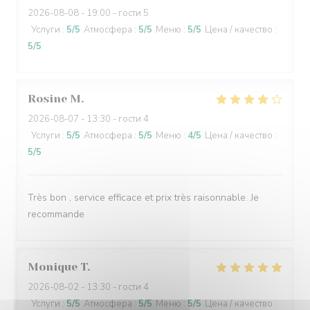
2026-08-08
- 19:00 - гости 5
Услуги
:
5
/5
Атмосфера
:
5
/5
Меню
:
5
/5
Цена / качество
:
5
/5
Rosine
M
2026-08-07
- 13:30 - гости 4
Услуги
:
5
/5
Атмосфера
:
5
/5
Меню
:
4
/5
Цена / качество
:
5
/5
Très bon , service efficace et prix très raisonnable. Je
recommande
Monique
T
2026-08-02
- 13:30 - гости 4
Услуги
:
5
/5
Атмосфера
:
5
/5
Меню
:
5
/5
Цена / качество
: