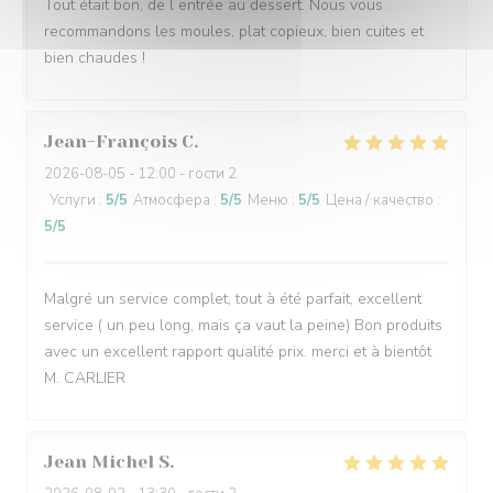
Tout était bon, de l entrée au dessert. Nous vous
recommandons les moules, plat copieux, bien cuites et
bien chaudes !
Jean-François
C
2026-08-05
- 12:00 - гости 2
Услуги
:
5
/5
Атмосфера
:
5
/5
Меню
:
5
/5
Цена / качество
:
5
/5
Malgré un service complet, tout à été parfait, excellent
service ( un peu long, mais ça vaut la peine) Bon produits
avec un excellent rapport qualité prix. merci et à bientôt
M. CARLIER
Jean Michel
S