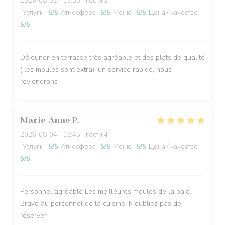
2026-08-02
- 13:30 - гости 2
Услуги
:
5
/5
Атмосфера
:
5
/5
Меню
:
5
/5
Цена / качество
:
5
/5
Déjeuner en terrasse très agréable et des plats de qualité
( les moules sont extra), un service rapide, nous
reviendrons
Marie-Anne
P
2026-08-04
- 13:45 - гости 4
Услуги
:
5
/5
Атмосфера
:
5
/5
Меню
:
5
/5
Цена / качество
:
5
/5
Personnel agréable Les meilleures moules de la baie.
Bravo au personnel de la cuisine. N’oubliez pas de
réserver