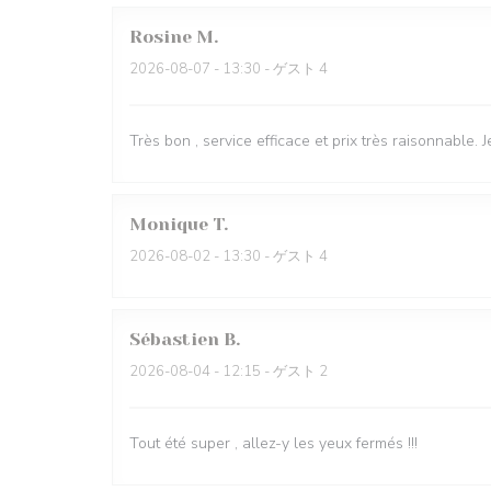
Rosine
M
2026-08-07
- 13:30 - ゲスト 4
Très bon , service efficace et prix très raisonnable
Monique
T
2026-08-02
- 13:30 - ゲスト 4
Sébastien
B
2026-08-04
- 12:15 - ゲスト 2
Tout été super , allez-y les yeux fermés !!!