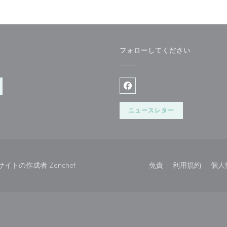
フォローしてください
Facebook ((新しいウィン
ニュースレター
((新しいウィンドウで開きます))
ンウェブサイトの作成者
Zenchef
免責
利用規約
個人
((新しいウィンドウで
((新しいウ