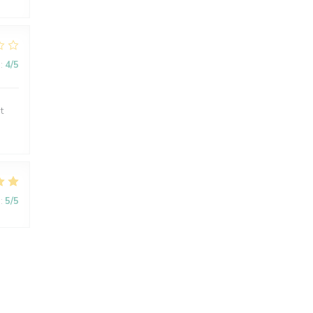
:
4
/5
t
:
5
/5