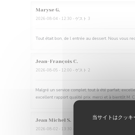
Maryse
G
2026-08-04
- 12:30 - ゲスト 3
Tout était bon, de l entrée au dessert. Nous vous r
Jean-François
C
2026-08-05
- 12:00 - ゲスト 2
Malgré un service complet, tout à été parfait, excell
excellent rapport qualité prix. merci et à bientôt M.
当サイトはクッキ
Jean Michel
S
2026-08-02
- 13:30 - ゲスト 2