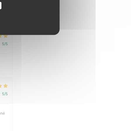
:
5
/5
:
5
/5
uné