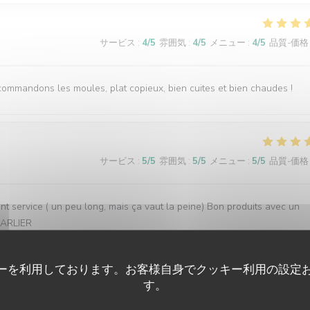
サービス
:
4
/5
雰囲気
:
4
/5
メニュー
:
4
/5
品質-価格
ecommandons les moules, plat copieux, bien cuites et bien chaudes !
サービス
:
5
/5
雰囲気
:
5
/5
メニュー
:
5
/5
品質-価格
ent service ( un peu long, mais ça vaut la peine) Bon produits avec un
 CARLIER
ーを利用しております。お客様自身でクッキー利用の設定
す。
サービス
:
5
/5
雰囲気
:
5
/5
メニュー
:
5
/5
品質-価格