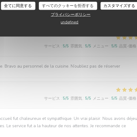
全てに同意する
すべてのクッキーを拒否する
カスタマイズする
ualité ( les moules sont extra), un service rapide, nous reviendrons
プライバシーポリシー
undefined
サービス
:
5
/5
雰囲気
:
5
/5
メニュー
:
5
/5
品質-価格
. Bravo au personnel de la cuisine. N’oubliez pas de réserver
サービス
:
5
/5
雰囲気
:
5
/5
メニュー
:
5
/5
品質-価格
cueil fut chaleureux et sympathique. Un vrai plaisir. Nous avons déje
es. Le service fut a la hauteur de nos attentes. Je recommande ce