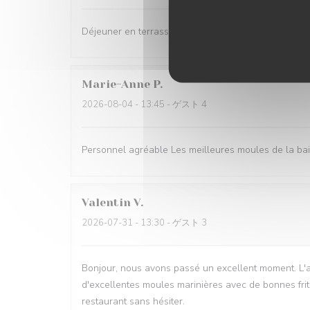
Déjeuner en terrasse très agréable et des plats de q
Marie-Anne
P
2026-08-04
- 13:45 - ゲスト 4
Personnel agréable Les meilleures moules de la baie
Valentin
V
2026-07-31
- 13:30 - ゲスト 3
Bonjour, nous avons passé un excellent moment. L'ac
d'excellentes moules marinières avec de bonnes frit
restaurant sans hésiter.