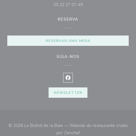
03 22 27 07 49
RESERVA
RESERVAR UMA MESA
SIGA-NOS
Facebook ((abre numa nova janel
NEWSLETTER
© 2026 Le Bistrot de la Baie — Website do restaurante criado
((abre numa nova janela))
por
Zenchef