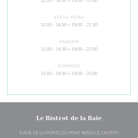
12:00 - 14:30
19:00 - 21:00
•
SEXTA-FEIRA
12:00 - 14:30
19:00 - 21:30
•
SÁBADO
12:00 - 14:30
19:00 - 22:00
•
DOMINGO
12:00 - 14:30
19:00 - 21:00
•
Le Bistrot de la Baie
((abre num
5 RUE DE LA PORTE DU PONT 80550 LE CROTOY