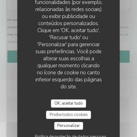
funcionalidades (por exemplo,
relacionadas às redes sociais)
ou exibir publicidade ou
De acordo com a legislação de proteção de dados, tem o direito de se opor a
conteúdos personalizados.
comunicações de marketing. Pode registar-se na Lista Robinson através de
robinson.pt
.
Clique em 'OK, aceitar tudo',
Para mais informações sobre o tratamento dos seus dados, consulte a nossa
política de
'Recusar tudo' ou
privacidade
.
'Personalizar' para gerenciar
suas preferências. Você pode
alterar suas escolhas a
qualquer momento clicando
no ícone de cookie no canto
inferior esquerdo das páginas
do site.
OK, aceitar tudo
INFORMAÇÕES GERAIS
Proíbe todos cookies
Personalizar
SERVIÇOS
Política de proteção de dados pessoais