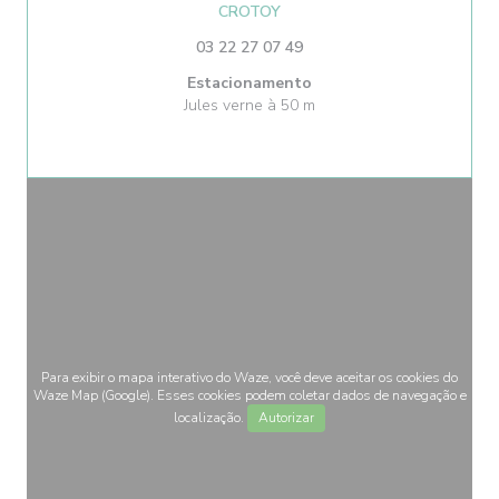
((abre numa nova janela))
CROTOY
03 22 27 07 49
Estacionamento
Jules verne à 50 m
Para exibir o mapa interativo do Waze, você deve aceitar os cookies do
Waze Map (Google). Esses cookies podem coletar dados de navegação e
localização.
Autorizar