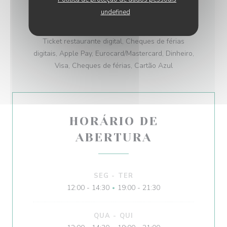
Esplanada
undefined
MÉTODOS DE PAGAMENTO
Ticket restaurante digital, Cheques de férias
digitais, Apple Pay, Eurocard/Mastercard, Dinheiro,
Visa, Cheques de férias, Cartão Azul
HORÁRIO DE
ABERTURA
SEG
-
TER
12:00 - 14:30
19:00 - 21:30
•
QUA
-
QUI