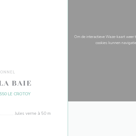
Om de interactieve Waze-kaart weer t
cookies kunnen navigati
IONNEL
LA BAIE
((opent in een nieuw venster))
550 LE CROTOY
Jules verne à 50 m