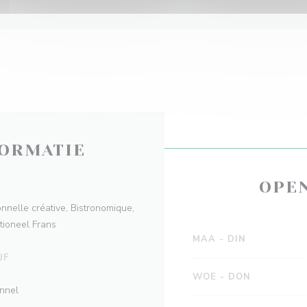
ORMATIE
OPE
onnelle créative, Bistronomique,
tioneel Frans
MAA
-
DIN
JF
WOE
-
DON
onnel