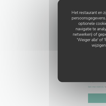
Het restaurant en z
persoonsgegevens. '
optionele cook
navigatie te analy
netwerken) of gepe
'Weiger alle' of
wijzigen
Op grond van de 
bel-me-niet.nl
. 