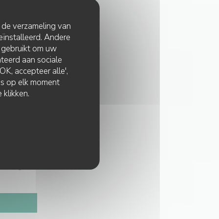
t de verzameling van
eïnstalleerd. Andere
 gebruikt om uw
lateerd aan sociale
K, accepteer alle',
zes op elk moment
 klikken.
-niet Register: