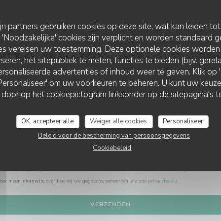
Wilt u contact met ons opnemen?
Vul het onderstaande formulier in!
ijn partners gebruiken cookies op deze site, wat kan leiden to
Noodzakelijke' cookies zijn verplicht en worden standaard g
ies vereisen uw toestemming. Deze optionele cookies worden
seren, het sitepubliek te meten, functies te bieden (bijv. gere
rsonaliseerde advertenties of inhoud weer te geven. Klik op 'O
 'Personaliseer' om uw voorkeuren te beheren. U kunt uw keu
 door op het cookiepictogram linksonder op de sitepagina's te
OK, accepteer alle
Weiger alle cookies
Personaliseer
Beleid voor de bescherming van persoonsgegevens
Cookiebeleid
privacywetgeving heeft u het recht om u af te melden voor telefonische marketing via het Bel-me
Voor meer informatie over hoe wij uw gegevens verwerken, zie ons
privacybeleid
.