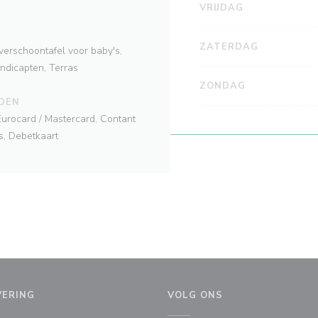
VRIJDAG
ZATERDAG
verschoontafel voor baby's,
ndicapten, Terras
ZONDAG
DEN
Eurocard / Mastercard, Contant
s, Debetkaart
VERING
VOLG ONS