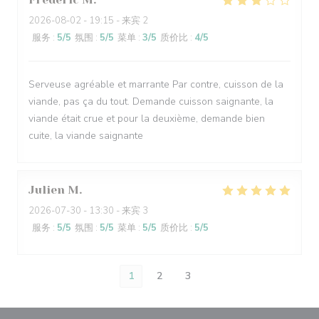
2026-08-02
- 19:15 - 来宾 2
服务
:
5
/5
氛围
:
5
/5
菜单
:
3
/5
质价比
:
4
/5
Serveuse agréable et marrante Par contre, cuisson de la
viande, pas ça du tout. Demande cuisson saignante, la
viande était crue et pour la deuxième, demande bien
cuite, la viande saignante
Julien
M
2026-07-30
- 13:30 - 来宾 3
服务
:
5
/5
氛围
:
5
/5
菜单
:
5
/5
质价比
:
5
/5
1
2
3