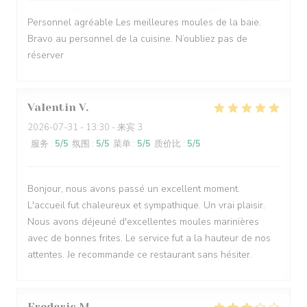
Personnel agréable Les meilleures moules de la baie.
Bravo au personnel de la cuisine. N’oubliez pas de
réserver
Valentin
V
2026-07-31
- 13:30 - 来宾 3
服务
:
5
/5
氛围
:
5
/5
菜单
:
5
/5
质价比
:
5
/5
Bonjour, nous avons passé un excellent moment.
L'accueil fut chaleureux et sympathique. Un vrai plaisir.
Nous avons déjeuné d'excellentes moules marinières
avec de bonnes frites. Le service fut a la hauteur de nos
attentes. Je recommande ce restaurant sans hésiter.
Frederic
M