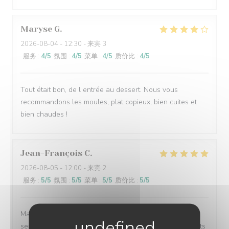
Maryse
G
2026-08-04
- 12:30 - 来宾 3
服务
:
4
/5
氛围
:
4
/5
菜单
:
4
/5
质价比
:
4
/5
Tout était bon, de l entrée au dessert. Nous vous
recommandons les moules, plat copieux, bien cuites et
bien chaudes !
Jean-François
C
2026-08-05
- 12:00 - 来宾 2
服务
:
5
/5
氛围
:
5
/5
菜单
:
5
/5
质价比
:
5
/5
Malgré un service complet, tout à été parfait, excellent
service ( un peu long, mais ça vaut la peine) Bon produits