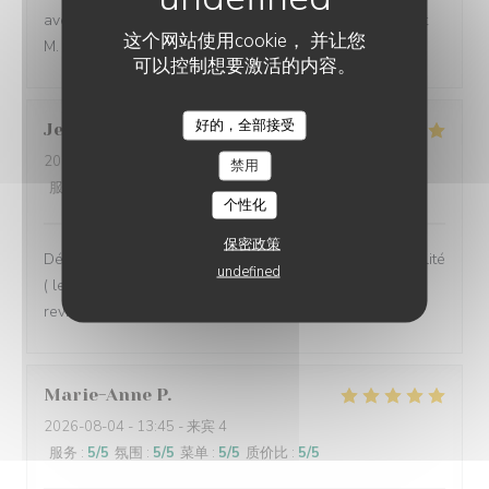
avec un excellent rapport qualité prix. merci et à bientôt
这个网站使用cookie， 并让您
M. CARLIER
可以控制想要激活的内容。
好的，全部接受
Jean Michel
S
2026-08-02
- 13:30 - 来宾 2
禁用
服务
:
5
/5
氛围
:
5
/5
菜单
:
5
/5
质价比
:
5
/5
个性化
保密政策
Déjeuner en terrasse très agréable et des plats de qualité
undefined
( les moules sont extra), un service rapide, nous
reviendrons
Marie-Anne
P
2026-08-04
- 13:45 - 来宾 4
服务
:
5
/5
氛围
:
5
/5
菜单
:
5
/5
质价比
:
5
/5