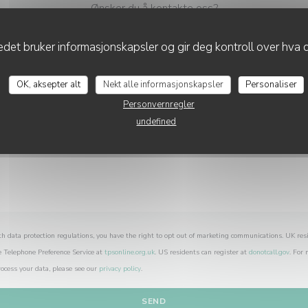
Ønsker du å kontakte oss?
Fyll ut skjemaet under!
det bruker informasjonskapsler og gir deg kontroll over hva d
OK, aksepter alt
Nekt alle informasjonskapsler
Personaliser
Personvernregler
undefined
th data protection regulations, you have the right to opt out of marketing communications. UK res
e Telephone Preference Service at
tpsonline.org.uk
. US residents can register at
donotcall.gov
. For
ocess your data, please see our
privacy policy
.