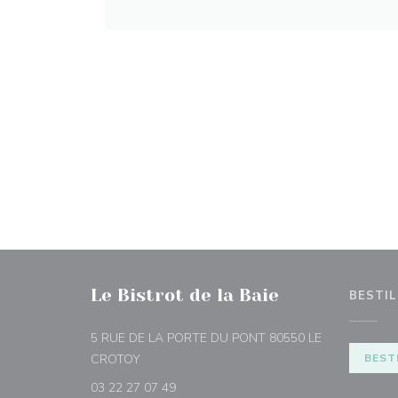
Le Bistrot de la Baie
BESTIL
5 RUE DE LA PORTE DU PONT 80550 LE
((åpner i et nytt vindu))
CROTOY
BEST
03 22 27 07 49