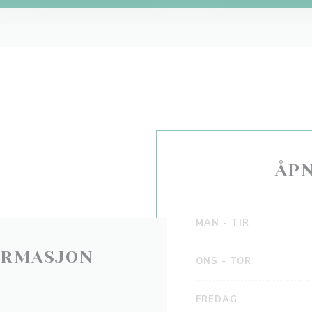
ÅP
MAN
-
TIR
ORMASJON
ONS
-
TOR
FREDAG