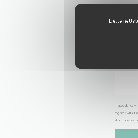
Dette nettste
In accordance wi
register with th
about how we pr