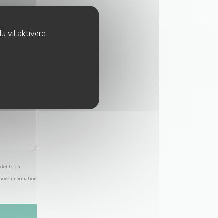
u vil aktivere
idents can
 more information