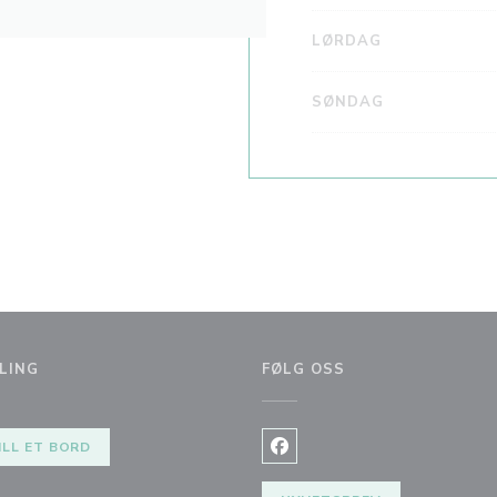
LØRDAG
SØNDAG
LING
FØLG OSS
ILL ET BORD
Facebook ((åpner i et nytt vi