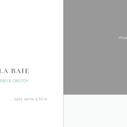
Waze
LA BAIE
((åpner i et nytt vindu))
550 LE CROTOY
Jules verne à 50 m