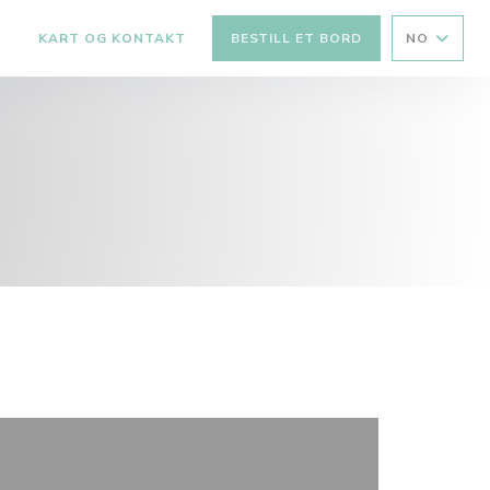
KART OG KONTAKT
BESTILL ET BORD
NO
((ÅPNER I ET NYTT VINDU))