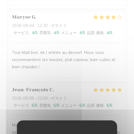
Maryse
G
2026-08-04
- 12:30 - ゲスト 3
サービス
:
4
/5
雰囲気
:
4
/5
メニュー
:
4
/5
品質-価格
:
4
/5
Tout était bon, de l entrée au dessert. Nous vous
recommandons les moules, plat copieux, bien cuites et
bien chaudes !
Jean-François
C
2026-08-05
- 12:00 - ゲスト 2
サービス
:
5
/5
雰囲気
:
5
/5
メニュー
:
5
/5
品質-価格
:
5
/5
Malgré un service complet, tout à été parfait, excellent
service ( un peu long, mais ça vaut la peine) Bon produits