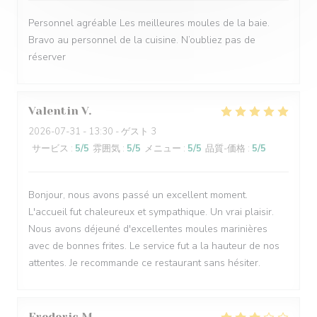
Personnel agréable Les meilleures moules de la baie.
Bravo au personnel de la cuisine. N’oubliez pas de
réserver
Valentin
V
2026-07-31
- 13:30 - ゲスト 3
サービス
:
5
/5
雰囲気
:
5
/5
メニュー
:
5
/5
品質-価格
:
5
/5
Bonjour, nous avons passé un excellent moment.
L'accueil fut chaleureux et sympathique. Un vrai plaisir.
Nous avons déjeuné d'excellentes moules marinières
avec de bonnes frites. Le service fut a la hauteur de nos
attentes. Je recommande ce restaurant sans hésiter.
Frederic
M