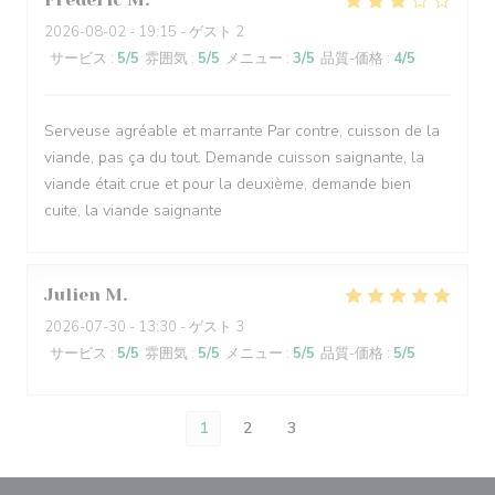
2026-08-02
- 19:15 - ゲスト 2
サービス
:
5
/5
雰囲気
:
5
/5
メニュー
:
3
/5
品質-価格
:
4
/5
Serveuse agréable et marrante Par contre, cuisson de la
viande, pas ça du tout. Demande cuisson saignante, la
viande était crue et pour la deuxième, demande bien
cuite, la viande saignante
Julien
M
2026-07-30
- 13:30 - ゲスト 3
サービス
:
5
/5
雰囲気
:
5
/5
メニュー
:
5
/5
品質-価格
:
5
/5
1
2
3