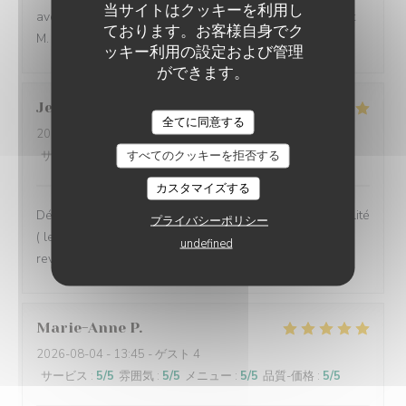
当サイトはクッキーを利用し
avec un excellent rapport qualité prix. merci et à bientôt
ております。お客様自身でク
M. CARLIER
ッキー利用の設定および管理
ができます。
Jean Michel
S
全てに同意する
2026-08-02
- 13:30 - ゲスト 2
すべてのクッキーを拒否する
サービス
:
5
/5
雰囲気
:
5
/5
メニュー
:
5
/5
品質-価格
:
5
/5
カスタマイズする
Déjeuner en terrasse très agréable et des plats de qualité
プライバシーポリシー
( les moules sont extra), un service rapide, nous
undefined
reviendrons
Marie-Anne
P
2026-08-04
- 13:45 - ゲスト 4
サービス
:
5
/5
雰囲気
:
5
/5
メニュー
:
5
/5
品質-価格
:
5
/5