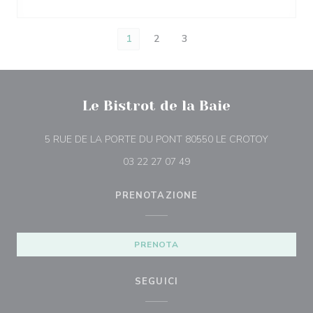
1
2
3
Le Bistrot de la Baie
((apre una
5 RUE DE LA PORTE DU PONT 80550 LE CROTOY
03 22 27 07 49
PRENOTAZIONE
PRENOTA
SEGUICI