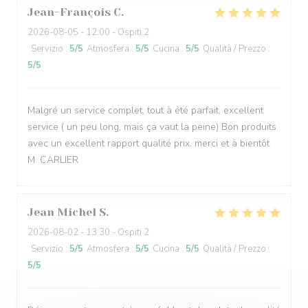
Jean-François
C
2026-08-05
- 12:00 - Ospiti 2
Servizio
:
5
/5
Atmosfera
:
5
/5
Cucina
:
5
/5
Qualità / Prezzo
:
5
/5
Malgré un service complet, tout à été parfait, excellent
service ( un peu long, mais ça vaut la peine) Bon produits
avec un excellent rapport qualité prix. merci et à bientôt
M. CARLIER
Jean Michel
S
2026-08-02
- 13:30 - Ospiti 2
Servizio
:
5
/5
Atmosfera
:
5
/5
Cucina
:
5
/5
Qualità / Prezzo
:
5
/5