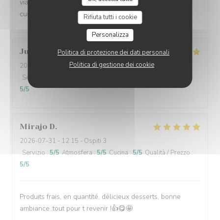
viande était crue et pour la deuxième, demande bien
cuite, la viande saignante
Rifiuta tutti i cookie
Personalizza
Julien
M
Politica di protezione dei dati personali
Politica di gestione dei cookie
2026-07-30
- 13:30 - Ospiti 3
Servizio
:
5
/5
Atmosfera
:
5
/5
Cucina
:
5
/5
Qualità / Prezzo
:
5
/5
Mirajo
D
2026-07-31
- 12:15 - Ospiti 3
Servizio
:
5
/5
Atmosfera
:
5
/5
Cucina
:
5
/5
Qualità / Prezzo
:
5
/5
Produits frais, en quantité, délicieux desserts, bonne
ambiance..tout pour t revenir !👍😋🤩