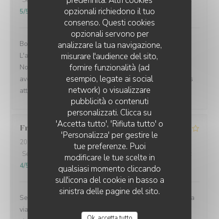
predefinita. Altri cookies
Servizio
:
5
/5
Atmosfera
:
5
/5
Cucina
:
5
/5
Qualità / Prezzo
:
opzionali richiedono il tuo
5
/5
consenso. Questi cookies
opzionali servono per
Bonjour, nous avons passé un excellent moment.
analizzare la tua navigazione,
L'accueil fut chaleureux et sympathique. Un vrai plaisir.
misurare l'audience del sito,
fornire funzionalità (ad
Nous avons déjeuné d'excellentes moules marinières
esempio, legate ai social
avec de bonnes frites. Le service fut a la hauteur de nos
network) o visualizzare
attentes. Je recommande ce restaurant sans hésiter.
pubblicità o contenuti
personalizzati. Clicca su
'Accetta tutto', 'Rifiuta tutto' o
Frederic
M
'Personalizza' per gestire le
2026-08-02
- 19:15 - Ospiti 2
tue preferenze. Puoi
Servizio
:
5
/5
Atmosfera
:
5
/5
Cucina
:
3
/5
Qualità / Prezzo
:
modificare le tue scelte in
4
/5
qualsiasi momento cliccando
sull'icona del cookie in basso a
sinistra delle pagine del sito.
Serveuse agréable et marrante Par contre, cuisson de la
viande, pas ça du tout. Demande cuisson saignante, la
Ok, accetta tutto