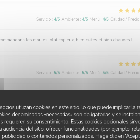
Servicio
:
4
/5
Ambiente
:
4
/5
Menú
:
4
/5
Calidad / Precio
ecommandons les moules, plat copieux, bien cuites et bien chaudes !
Servicio
:
5
/5
Ambiente
:
5
/5
Menú
:
5
/5
Calidad / Precio
ent service ( un peu long, mais ça vaut la peine) Bon produits avec un
 CARLIER
socios utilizan cookies en este sitio, lo que puede implicar la
okies denominadas «necesarias» son obligatorias y se instalan
s requieren su consentimiento. Estas cookies opcionales sirve
a audiencia del sitio, ofrecer funcionalidades (por ejemplo, re
Servicio
:
5
/5
Ambiente
:
5
/5
Menú
:
5
/5
Calidad / Precio
r publicidad o contenidos personalizados. Haga clic en 'Acept