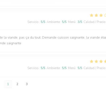
Servicio
:
5
/5
Ambiente
:
5
/5
Menú
:
3
/5
Calidad / Precio
e la viande, pas ça du tout. Demande cuisson saignante, la viande étai
ande saignante
Servicio
:
5
/5
Ambiente
:
5
/5
Menú
:
5
/5
Calidad / Precio
1
2
3