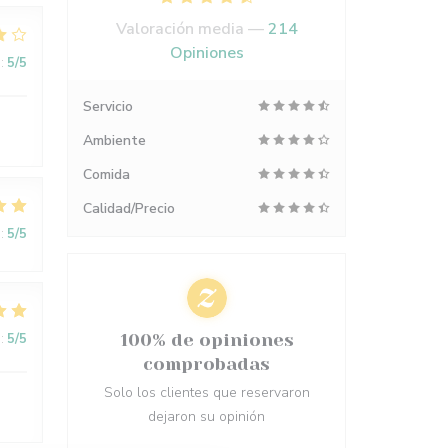
Valoración media —
214
Opiniones
:
5
/5
Servicio
Ambiente
Comida
Calidad/Precio
:
5
/5
:
5
/5
100% de opiniones
comprobadas
Solo los clientes que reservaron
dejaron su opinión