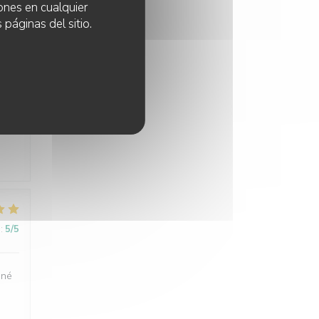
ones en cualquier
 páginas del sitio.
:
5
/5
:
5
/5
uné