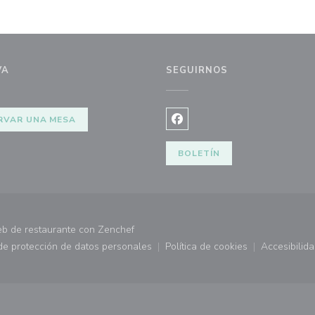
VA
SEGUIRNOS
RVAR UNA MESA
Facebook ((abre en una nuev
BOLETÍN
((abre en una nueva ventana))
eb de restaurante con
Zenchef
 de protección de datos personales
Política de cookies
Accesibilid
 ventana))
((abre en una nueva ventana))
((abre en una nueva ve
((abr