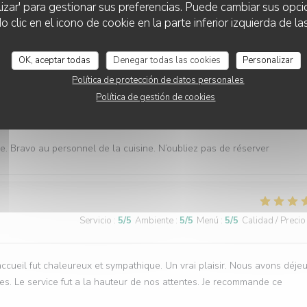
lizar' para gestionar sus preferencias. Puede cambiar sus opci
lic en el icono de cookie en la parte inferior izquierda de las
ualité ( les moules sont extra), un service rapide, nous reviendrons
OK, aceptar todas
Denegar todas las cookies
Personalizar
Política de protección de datos personales
Política de gestión de cookies
Servicio
:
5
/5
Ambiente
:
5
/5
Menú
:
5
/5
Calidad / Precio
. Bravo au personnel de la cuisine. N’oubliez pas de réserver
Servicio
:
5
/5
Ambiente
:
5
/5
Menú
:
5
/5
Calidad / Precio
cueil fut chaleureux et sympathique. Un vrai plaisir. Nous avons déje
es. Le service fut a la hauteur de nos attentes. Je recommande ce