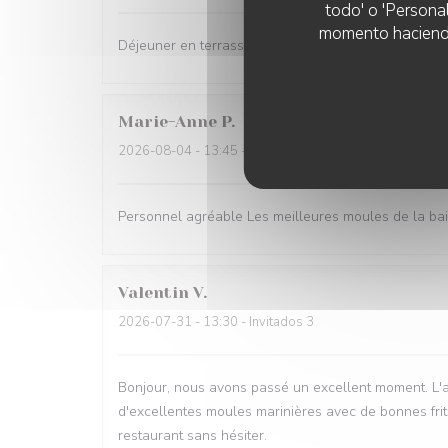
todo' o 'Persona
momento haciendo c
Déjeuner en terrasse très agréable et des plats de q
Marie-Anne
P
2026-08-04
- 13:45 - Invitados 4
Personnel agréable Les meilleures moules de la baie
Valentin
V
2026-07-31
- 13:30 - Invitados 3
Bonjour, nous avons passé un excellent moment. L'ac
d'excellentes moules marinières avec de bonnes frit
restaurant sans hésiter.