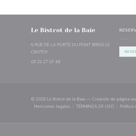
Le Bistrot de la Baie
RESER
5 RUE DE LA PORTE DU PONT 80550 LE
((abre en una nueva ventana))
CROTOY
RESE
03 22 27 07 49
© 2026 Le Bistrot de la Baie — Creación de página w
Menciones legales
TÉRMINOS DE USO
Política
((abre en una nueva ventana))
((abre en una nueva