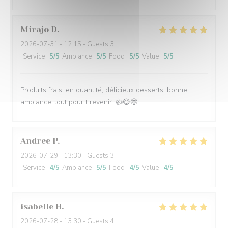
Mirajo
D
2026-07-31
- 12:15 - Guests 3
Service
:
5
/5
Ambiance
:
5
/5
Food
:
5
/5
Value
:
5
/5
Produits frais, en quantité, délicieux desserts, bonne
ambiance..tout pour t revenir !👍😋🤩
Andree
P
2026-07-29
- 13:30 - Guests 3
Service
:
4
/5
Ambiance
:
5
/5
Food
:
4
/5
Value
:
4
/5
isabelle
H
2026-07-28
- 13:30 - Guests 4