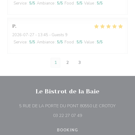
Service
:
5
/5
Ambiance
:
5
/5
Food
:
5
/5
Value
:
5
/5
P
2026-07-27
- 13:45 - Guests 9
Service
:
5
/5
Ambiance
:
5
/5
Food
:
5
/5
Value
:
5
/5
1
2
3
Le Bistrot de la Baie
((opens i
5 RUE DE LA PORTE DU PONT 80550 LE CROTOY
03 22 27 07 49
BOOKING