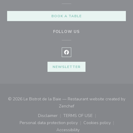
BOOK A TABLE
FOLLOW US
Facebook ((opens in a new wind
NEWSLETTER
© 2026 Le Bistrot de la Baie — Restaurant website created by
((opens in a new window))
Zenchef
Disclaimer
TERMS OF USE
((opens in a new window))
((opens in a new window))
Personal data protection policy
Cookies policy
((opens in a new window))
((opens in a new
Accessibility