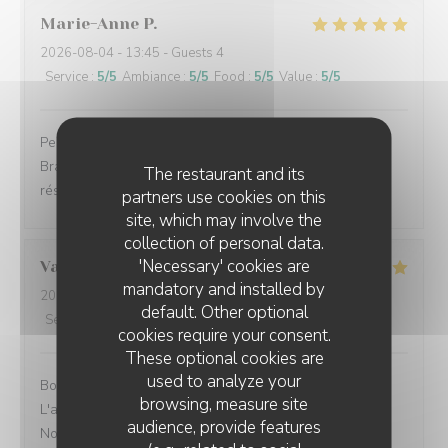
Marie-Anne
P
2026-08-04
- 13:45 - Guests 4
Service
:
5
/5
Ambiance
:
5
/5
Food
:
5
/5
Value
:
5
/5
Personnel agréable Les meilleures moules de la baie.
Bravo au personnel de la cuisine. N’oubliez pas de
The restaurant and its
réserver
partners use cookies on this
site, which may involve the
collection of personal data.
'Necessary' cookies are
Valentin
V
mandatory and installed by
2026-07-31
- 13:30 - Guests 3
default. Other optional
Service
:
5
/5
Ambiance
:
5
/5
Food
:
5
/5
Value
:
5
/5
cookies require your consent.
These optional cookies are
used to analyze your
Bonjour, nous avons passé un excellent moment.
browsing, measure site
L'accueil fut chaleureux et sympathique. Un vrai plaisir.
audience, provide features
Nous avons déjeuné d'excellentes moules marinières