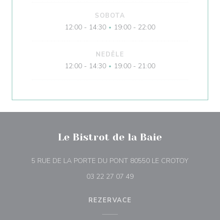
SOBOTA
12:00 - 14:30
19:00 - 22:00
•
NEDĚLE
12:00 - 14:30
19:00 - 21:00
•
Le Bistrot de la Baie
((otevře s
5 RUE DE LA PORTE DU PONT 80550 LE CROTOY
03 22 27 07 49
REZERVACE