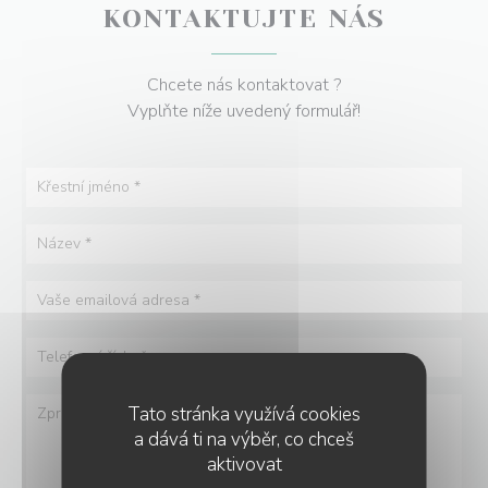
KONTAKTUJTE NÁS
Chcete nás kontaktovat ?
Vyplňte níže uvedený formulář!
Tato stránka využívá cookies
a dává ti na výběr, co chceš
aktivovat