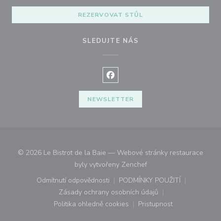
REZERVOVAT STŮL
SLEDUJTE NÁS
Facebook ((otevře se v novém o
NEWSLETTER
© 2026 Le Bistrot de la Baie — Webové stránky restaurace
((otevře se v novém okn
byly vytvořeny
Zenchef
Odmítnutí odpovědnosti
PODMÍNKY POUŽITÍ
((otevře se v novém okně))
((otevře se v novém o
Zásady ochrany osobních údajů
((otevře se v novém okně))
Politika ohledně cookies
Pristupnost
((otevře se v novém okně))
((otevře se v novém o