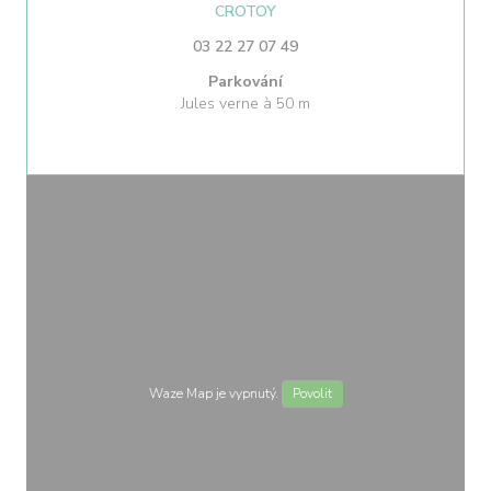
((otevře se v novém okně))
CROTOY
03 22 27 07 49
Parkování
Jules verne à 50 m
Waze Map je vypnutý.
Povolit