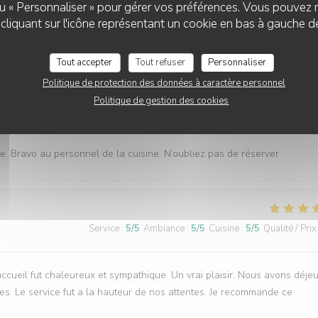
 ou « Personnaliser » pour gérer vos préférences. Vous pouvez 
liquant sur l'icône représentant un cookie en bas à gauche d
ualité ( les moules sont extra), un service rapide, nous reviendrons
Tout accepter
Tout refuser
Personnaliser
Politique de protection des données à caractère personnel
Politique de gestion des cookies
Service
:
5
/5
Ambiance
:
5
/5
Cuisine
:
5
/5
Qualité / Prix
. Bravo au personnel de la cuisine. N’oubliez pas de réserver
Service
:
5
/5
Ambiance
:
5
/5
Cuisine
:
5
/5
Qualité / Prix
cueil fut chaleureux et sympathique. Un vrai plaisir. Nous avons déje
es. Le service fut a la hauteur de nos attentes. Je recommande ce