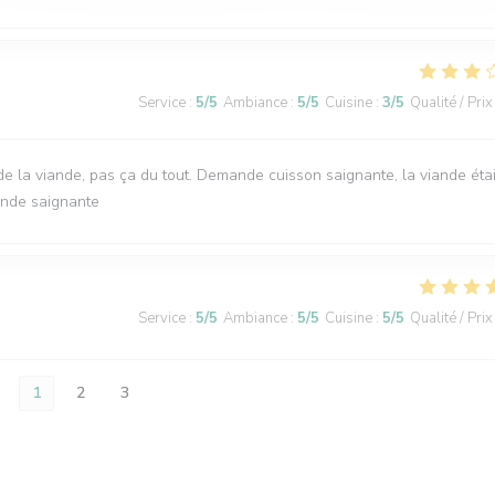
Service
:
5
/5
Ambiance
:
5
/5
Cuisine
:
3
/5
Qualité / Prix
e la viande, pas ça du tout. Demande cuisson saignante, la viande étai
ande saignante
Service
:
5
/5
Ambiance
:
5
/5
Cuisine
:
5
/5
Qualité / Prix
1
2
3