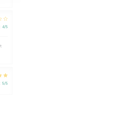
:
4
/5
t
:
5
/5