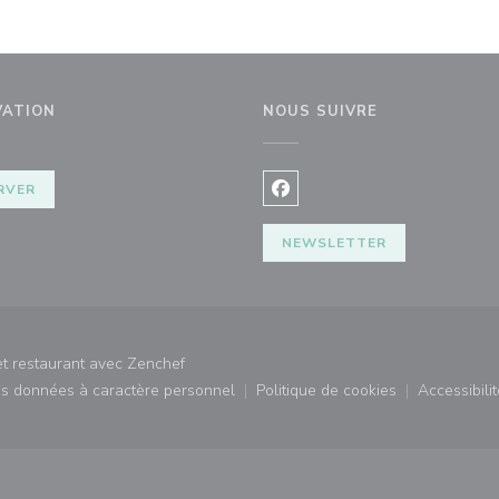
VATION
NOUS SUIVRE
RVER
Facebook ((ouvre une nouvel
NEWSLETTER
((ouvre une nouvelle fenêtre))
et restaurant avec
Zenchef
des données à caractère personnel
Politique de cookies
Accessibilit
)
((ouvre une nouvelle fenêtre))
((ouvre une nouvelle fe
((ouv