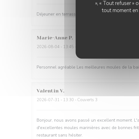
», « Tout refuser »
tout moment en c
Déjeuner en terrasse très agréable et des plats de q
Marie-Anne
P
2026-08-04
- 13:45 - Couverts 4
Personnel agréable Les meilleures moules de la baie
Valentin
V
2026-07-31
- 13:30 - Couverts 3
Bonjour, nous avons passé un excellent moment. L'ac
d'excellentes moules marinières avec de bonnes frit
restaurant sans hésiter.