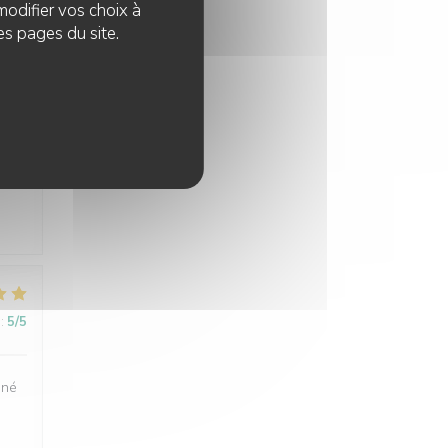
modifier vos choix à
es pages du site.
:
5
/5
:
5
/5
uné