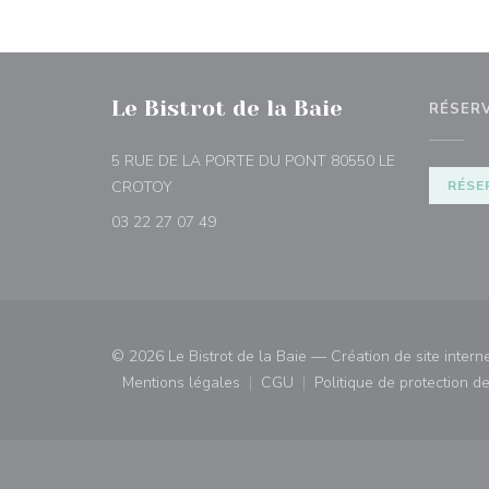
Le Bistrot de la Baie
RÉSER
5 RUE DE LA PORTE DU PONT 80550 LE
((ouvre une nouvelle fenêtre))
CROTOY
RÉSE
03 22 27 07 49
© 2026 Le Bistrot de la Baie — Création de site intern
Mentions légales
CGU
Politique de protection 
((ouvre une nouvelle fenêtre))
((ouvre une nouvelle fenêtre)