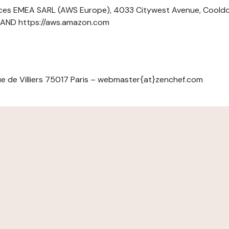
ces EMEA SARL (AWS Europe), 4033 Citywest Avenue, Cool
ELAND https://aws.amazon.com
e de Villiers 75017 Paris – webmaster{at}zenchef.com