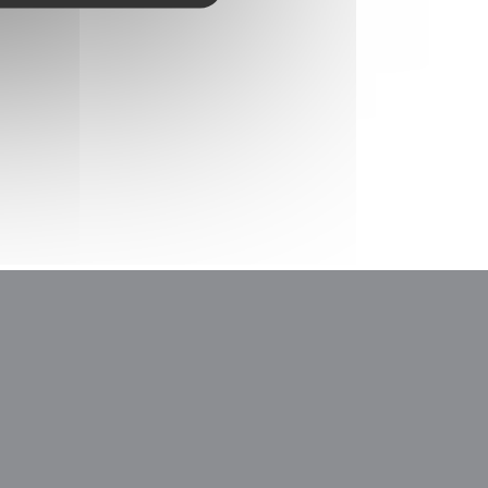
М
новом окне))