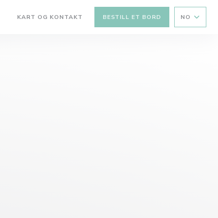
KART OG KONTAKT
BESTILL ET BORD
NO
((ÅPNER I ET NYTT VINDU))