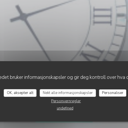
det bruker informasjonskapsler og gir deg kontroll over hva d
•
LE CROTOY
Le Bistrot de la Bai
OK, aksepter alt
Nekt alle informasjonskapsler
Personaliser
Personvernregler
undefined
BESTILL ET BORD