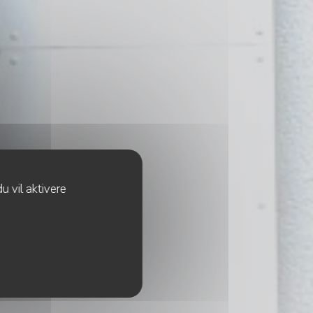
u vil aktivere
e