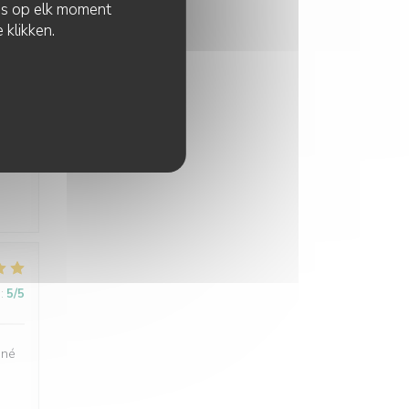
zes op elk moment
 klikken.
:
5
/5
:
5
/5
uné