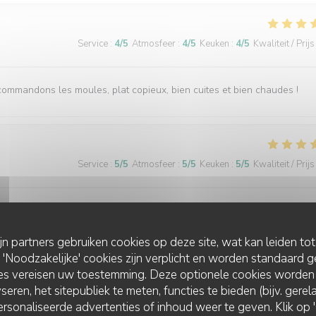
Service
:
4
/5
Atmosfeer
:
4
/5
Keuken
:
4
/5
Kwaliteit / Prijs
ecommandons les moules, plat copieux, bien cuites et bien chaudes !
Service
:
5
/5
Atmosfeer
:
5
/5
Keuken
:
5
/5
Kwaliteit / Prijs
ent service ( un peu long, mais ça vaut la peine) Bon produits avec un
 CARLIER
ijn partners gebruiken cookies op deze site, wat kan leiden to
Noodzakelijke' cookies zijn verplicht en worden standaard g
ies vereisen uw toestemming. Deze optionele cookies worden
seren, het sitepubliek te meten, functies te bieden (bijv. gere
Service
:
5
/5
Atmosfeer
:
5
/5
Keuken
:
5
/5
Kwaliteit / Prijs
rsonaliseerde advertenties of inhoud weer te geven. Klik op 'O