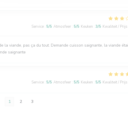
Service
:
5
/5
Atmosfeer
:
5
/5
Keuken
:
3
/5
Kwaliteit / Prijs
e la viande, pas ça du tout. Demande cuisson saignante, la viande étai
ande saignante
Service
:
5
/5
Atmosfeer
:
5
/5
Keuken
:
5
/5
Kwaliteit / Prijs
1
2
3