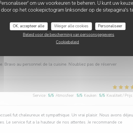
 'Personaliseer' om uw voorkeuren te beheren. U kunt uw keu
 door op het cookiepictogram linksonder op de sitepagina's te
ualité ( les moules sont extra), un service rapide, nous reviendrons
OK, accepteer alle
Weiger alle cookies
Personaliseer
Beleid voor de bescherming van persoonsgegevens
Cookiebeleid
Service
:
5
/5
Atmosfeer
:
5
/5
Keuken
:
5
/5
Kwaliteit / Prijs
. Bravo au personnel de la cuisine. N’oubliez pas de réserver
Service
:
5
/5
Atmosfeer
:
5
/5
Keuken
:
5
/5
Kwaliteit / Prijs
cueil fut chaleureux et sympathique. Un vrai plaisir. Nous avons déje
es. Le service fut a la hauteur de nos attentes. Je recommande ce