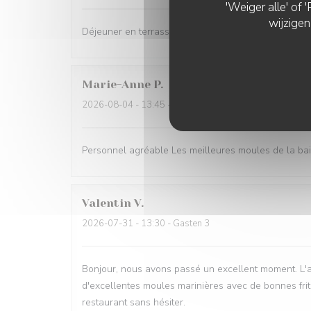
'Weiger alle' of
wijzigen
Déjeuner en terrasse très agréable et des plats de q
Marie-Anne
P
2026-08-04
- 13:45 - Gasten 4
Personnel agréable Les meilleures moules de la baie
Valentin
V
2026-07-31
- 13:30 - Gasten 3
Bonjour, nous avons passé un excellent moment. L'ac
d'excellentes moules marinières avec de bonnes frit
restaurant sans hésiter.