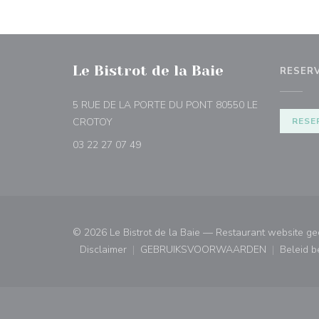
Le Bistrot de la Baie
RESER
5 RUE DE LA PORTE DU PONT 80550 LE
((opent in een nieuw venster))
CROTOY
RESE
03 22 27 07 49
© 2026 Le Bistrot de la Baie — Restaurant website g
Disclaimer
GEBRUIKSVOORWAARDEN
Beleid 
((opent in een nieuw venster))
((opent in een nieuw ven