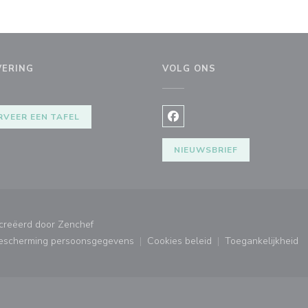
VERING
VOLG ONS
RVEER EEN TAFEL
Facebook ((opent in een nie
NIEUWSBRIEF
((opent in een nieuw venster))
ecreëerd door
Zenchef
bescherming persoonsgegevens
Cookies beleid
Toegankelijkheid
ster))
((opent in een nieuw venster))
((opent in een nieuw venster
((opent in