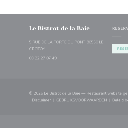
Le Bistrot de la Baie
RESER
5 RUE DE LA PORTE DU PONT 80550 LE
((opent in een nieuw venster))
CROTOY
RESE
03 22 27 07 49
© 2026 Le Bistrot de la Baie — Restaurant website g
Disclaimer
GEBRUIKSVOORWAARDEN
Beleid 
((opent in een nieuw venster))
((opent in een nieuw ven