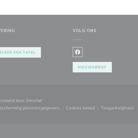
VERING
VOLG ONS
RVEER EEN TAFEL
Facebook ((opent in een nie
NIEUWSBRIEF
((opent in een nieuw venster))
ecreëerd door
Zenchef
bescherming persoonsgegevens
Cookies beleid
Toegankelijkheid
ster))
((opent in een nieuw venster))
((opent in een nieuw venster
((opent in