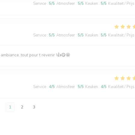
Service
:
5
/5
Atmosfeer
:
5
/5
Keuken
:
5
/5
Kwaliteit / Prijs
Service
:
5
/5
Atmosfeer
:
5
/5
Keuken
:
5
/5
Kwaliteit / Prijs
 ambiance..tout pour t revenir !👍😋🤩
Service
:
4
/5
Atmosfeer
:
5
/5
Keuken
:
4
/5
Kwaliteit / Prijs
1
2
3