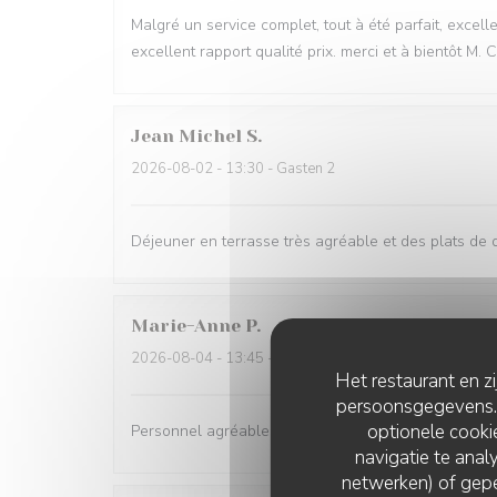
Malgré un service complet, tout à été parfait, excell
excellent rapport qualité prix. merci et à bientôt M.
Jean Michel
S
2026-08-02
- 13:30 - Gasten 2
Déjeuner en terrasse très agréable et des plats de q
Marie-Anne
P
2026-08-04
- 13:45 - Gasten 4
Het restaurant en z
persoonsgegevens. '
optionele cook
Personnel agréable Les meilleures moules de la baie
navigatie te analy
netwerken) of gepe