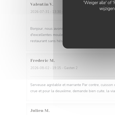
'Weiger alle' of
Valentin
V
wijzigen
2026-07-31
- 13:30 - Gasten 3
Bonjour, nous avons passé un excellent moment. L'ac
d'excellentes moules marinières avec de bonnes frit
restaurant sans hésiter.
Frederic
M
2026-08-02
- 19:15 - Gasten 2
Serveuse agréable et marrante Par contre, cuisson d
crue et pour la deuxième, demande bien cuite, la vi
Julien
M