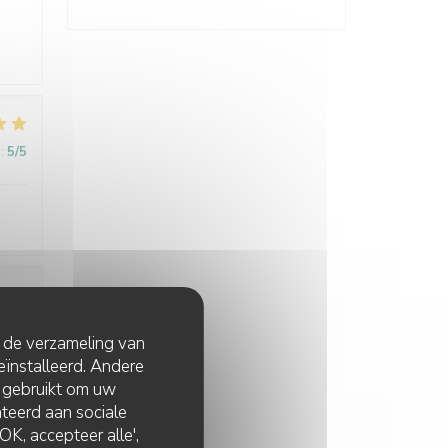
:
5
/5
:
5
/5
t de verzameling van
eïnstalleerd. Andere
 gebruikt om uw
lateerd aan sociale
K, accepteer alle',