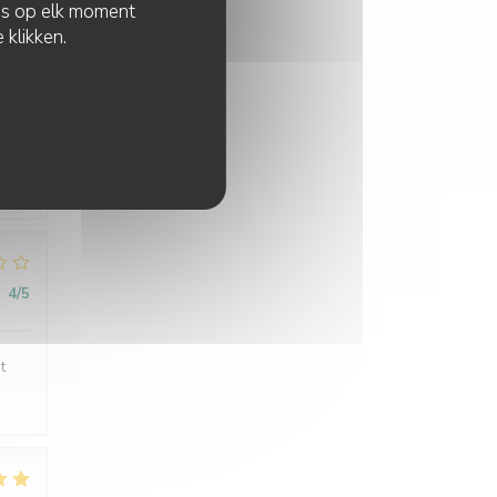
zes op elk moment
 klikken.
:
5
/5
uné
:
4
/5
t