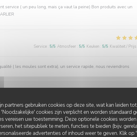
ent service ( un peu long, mais ça vaut la peine) Bon produits avec un
 CARLIER
Service
:
5
/5
Atmosfeer
:
5
/5
Keuken
:
5
/5
Kwaliteit / Prijs
ualité ( les moules sont extra), un service rapide, nous reviendrons
Service
:
5
/5
Atmosfeer
:
5
/5
Keuken
:
5
/5
Kwaliteit / Prijs
ijn partners gebruiken cookies op deze site, wat kan leiden to
Noodzakelijke' cookies zijn verplicht en worden standaard g
ies vereisen uw toestemming. Deze optionele cookies worden
. Bravo au personnel de la cuisine. N’oubliez pas de réserver
seren, het sitepubliek te meten, functies te bieden (bijv. gere
rsonaliseerde advertenties of inhoud weer te geven. Klik op 'O