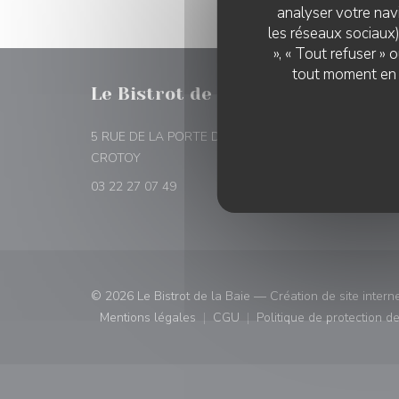
analyser votre navi
les réseaux sociaux)
», « Tout refuser »
tout moment en c
Le Bistrot de la Baie
RÉSER
5 RUE DE LA PORTE DU PONT 80550 LE
((ouvre une nouvelle fenêtre))
CROTOY
RÉSE
03 22 27 07 49
© 2026 Le Bistrot de la Baie — Création de site intern
Mentions légales
CGU
Politique de protection 
((ouvre une nouvelle fenêtre))
((ouvre une nouvelle fenêtre)