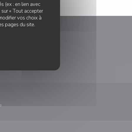
s (ex : en lien avec
z sur « Tout accepter
modifier vos choix à
es pages du site.
le fenêtre))
e
nêtre))
re une nouvelle fenêtre))