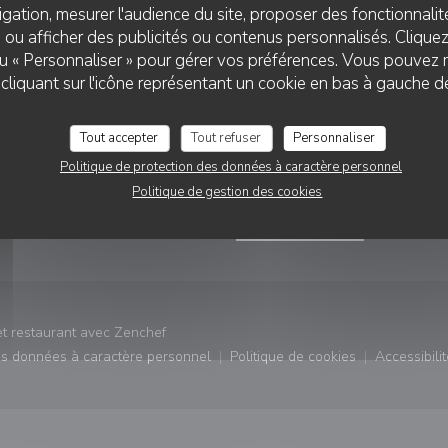
gation, mesurer l'audience du site, proposer des fonctionnalité
 ou afficher des publicités ou contenus personnalisés. Clique
 ou « Personnaliser » pour gérer vos préférences. Vous pouvez 
liquant sur l'icône représentant un cookie en bas à gauche d
VATION
NOUS SUIVRE
Tout accepter
Tout refuser
Personnaliser
Politique de protection des données à caractère personnel
RVER
Facebook ((ouvre une nouvel
Politique de gestion des cookies
NEWSLETTER
((ouvre une nouvelle fenêtre))
et restaurant avec
Zenchef
des données à caractère personnel
Politique de cookies
Accessibilit
)
((ouvre une nouvelle fenêtre))
((ouvre une nouvelle fe
((ouv