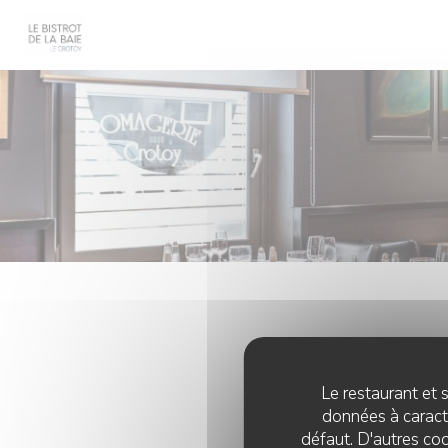
Personnalisation de vos choix en matière de cookies
Le restaurant et s
données à caractè
défaut. D'autres coo