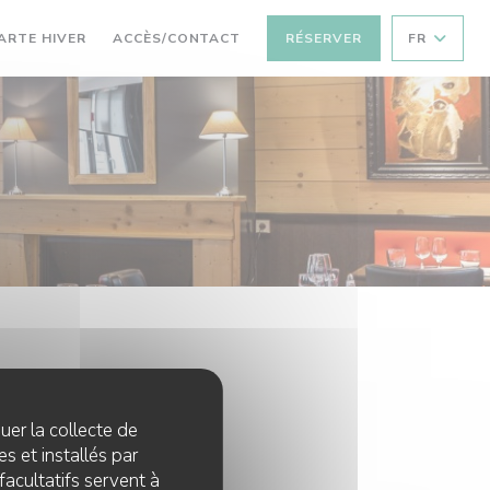
((OUVRE UNE NOUVELLE FENÊTRE))
ARTE HIVER
ACCÈS/CONTACT
RÉSERVER
FR
quer la collecte de
s et installés par
facultatifs servent à