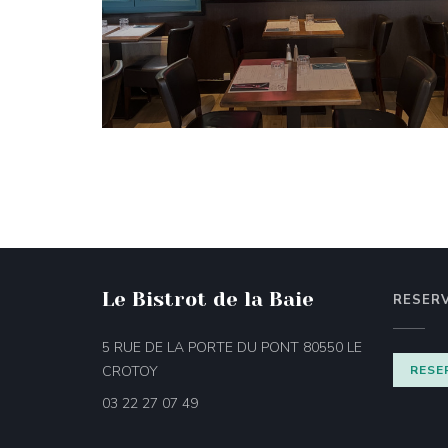
Le Bistrot de la Baie
RESER
5 RUE DE LA PORTE DU PONT 80550 LE
((öffnet ein neues Fenster))
CROTOY
RESE
03 22 27 07 49