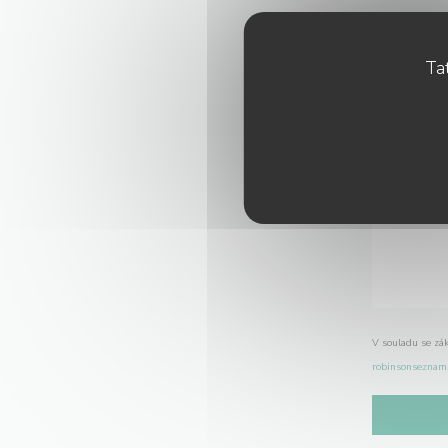
Tat
V souladu se zá
robinsonseznam.