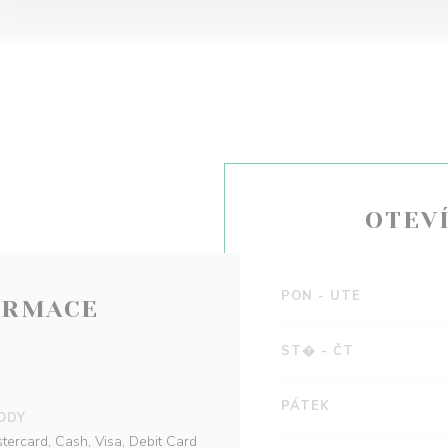
OTEV
PON
-
UTE
ORMACE
ST�
-
ČT
PÁTEK
ODY
tercard, Cash, Visa, Debit Card