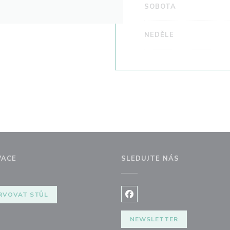
SOBOTA
NEDĚLE
VACE
SLEDUJTE NÁS
RVOVAT STŮL
Facebook ((otevře se v nov
NEWSLETTER