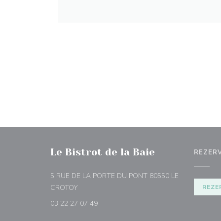
Le Bistrot de la Baie
REZER
5 RUE DE LA PORTE DU PONT 80550 LE
((otevře se v novém okně))
CROTOY
REZE
03 22 27 07 49