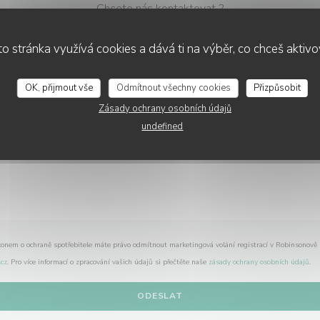
Chcete nás kontaktovat ?
Vyplňte níže uvedený formulář!
o stránka využívá cookies a dává ti na výběr, co chceš aktiv
OK, přijmout vše
Odmítnout všechny cookies
Přizpůsobit
Zásady ochrany osobních údajů
undefined
konem o ochraně spotřebitele máte právo odmítnout marketingová volání registrací v Robinsonově
cz
. Pro více informací o zpracování vašich údajů si přečtěte naše
zásady ochrany osobních údajů
.