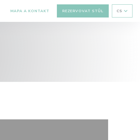
MAPA A KONTAKT
REZERVOVAT STŮL
CS
((OTEVŘE SE V NOVÉM OKNĚ))