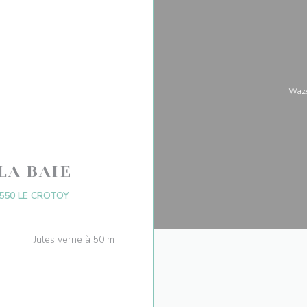
Waze
LA BAIE
((otevře se v novém okně))
550 LE CROTOY
Jules verne à 50 m