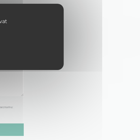
ovat
 seznamu: