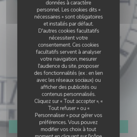
données à caractère
personnel. Les cookies dits «
nécessaires » sont obligatoires
et installés par défaut.
D'autres cookies facultatifs
nécessitent votre
consentement. Ces cookies
facultatifs servent à analyser
votre navigation, mesurer
l'audience du site, proposer
des fonctionnalités (ex : en lien
avec les réseaux sociaux) ou
RESTAURANT TRADITIONNEL
afficher des publicités ou
•
LE CROTOY
contenus personnalisés.
Cliquez sur « Tout accepter », «
Le Bistrot de la Baie
Tout refuser » ou «
Personnaliser » pour gérer vos
préférences. Vous pouvez
RÉSERVER
modifier vos choix à tout
moment en cliquant sur l'icône