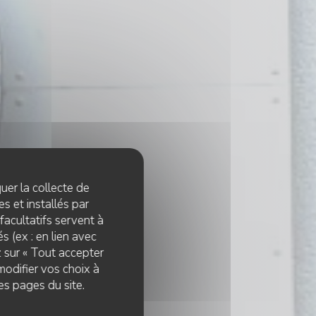
quer la collecte de
s et installés par
facultatifs servent à
s (ex : en lien avec
z sur « Tout accepter
modifier vos choix à
es pages du site.
e